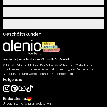
Kontakt
Service
Über uns
Gutscheine
Informationen
Fragen & Antworten
Klebe- und Montageanleitungen
AGB
Geschäftskunden
Material Übersicht
Impressum
Newsletter An-/Abmeldung
Versand & Zahlung
Sendungsverfolgung
Rücksendung
alenio.de
| eine Marke der K&L Wall-Art GmbH.
Wir sind nicht nur im B2C Bereich tätig, sondern entwickeln und
Widerrufsrecht
produzieren auch für viele Gewerbekunden in ganz Deutschland
Datenschutzerklärung
Digitaldrucke und Werbetechnik am Standort Berlin.
Folge uns
Gewährleistung
Leistungserklärung / CE-Zeichen
Cookie Einstellungen
Einkaufen in:
Unsere internationalen Webseiten