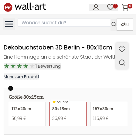
0
0
Artike
Artikel im M
KI
Dekobuchstaben 3D Berlin - 80x15cm
Eine Hommage an die schönste Stadt der Welt!
1
Bewertung
Mehr zum Produkt
1
Größe
:
80x15cm
★
beliebt
112x20cm
80x15cm
167x30cm
56,99 €
36,99 €
116,99 €