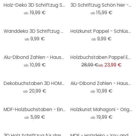
Holz-Deko 3D Schriftzug Sweet Dreams - Pappel
3D Schriftzug Schön hier - MDF Natur
19,99 €
15,99 €
ab
ab
Wanddeko 3D Schriftzug - better together - MDF Natur
Holzkunst Pappel - Schlüssel (3er Set)
9,99 €
9,99 €
ab
ab
-17%
Alu-Dibond Zahlen - Hausnummer modern - Silbereffekt
Holzbuchstaben Pappel Every picture tells a story
10,99 €
28,99 €
23,99 €
ab
ab
Dekobuchstaben 3D HOME 2
Alu-Dibond Zahlen - Hausnummern modern - Goldeffekt
20,99 €
10,99 €
ab
ab
MDF-Holzbuchstaben - Einzelbuchstaben Futura
Holzkunst Mahagoni - Origami Anker
5,99 €
19,99 €
ab
ab
3D Holz Schriftzug für das Schlafzimmer - Good Night - Mahagoni
MDF - Holzdeko - You and Me