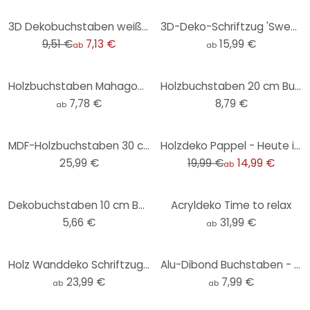
-25%
3D Dekobuchstaben weiß - individuell - Swiss
3D-Deko-Schriftzug 'Sweet Dreams' – MDF-Holzdesign für moderne Wandgestaltung
9,51 €
7,13 €
15,99 €
ab
ab
Holzbuchstaben Mahagoni - Schriftart Swiss
Holzbuchstaben 20 cm Buchstabenhöhe
7,78 €
8,79 €
ab
-25%
MDF-Holzbuchstaben 30 cm Buchstabenhöhe
Holzdeko Pappel - Heute ist ein guter Tag um glücklich zu sein
25,99 €
19,99 €
14,99 €
ab
Dekobuchstaben 10 cm Buchstabenhöhe bunt
Acryldeko Time to relax
5,66 €
31,99 €
ab
Holz Wanddeko Schriftzug Hakuna Matata mit Pfeilen - MDF Natur
Alu-Dibond Buchstaben - Silbereffekt - Schriftart Swiss
23,99 €
7,99 €
ab
ab