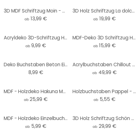
3D MDF Schriftzug Moin - norddeutsche Begrüßung
3D Holz Schriftzug La dolce Vita - modern - Mahagoni
13,99 €
19,99 €
ab
ab
Acryldeko 3D-Schriftzug Hereinspaziert
MDF-Deko 3D Schriftzug Heute ist ein guter Tag um glücklich zu sein - Natur
9,99 €
15,99 €
ab
ab
Deko Buchstaben Beton Einzel
Acrylbuchstaben Chillout Lounge
8,99 €
49,99 €
ab
MDF - Holzdeko Hakuna Matata mit Pfeilen
Holzbuchstaben Pappel - Einzelbuchstaben Schreibschrift
25,99 €
5,55 €
ab
ab
MDF - Holzdeko Einzelbuchstaben Swiss
3D Holz Schriftzug Schön hier - Mahagoni
5,99 €
29,99 €
ab
ab