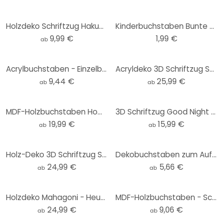
Holzdeko Schriftzug Hakuna Matata - MDF Natur (2-teilig)
Kinderbuchstaben Bunte Bären
9,99 €
1,99 €
ab
Acrylbuchstaben - Einzelbuchstaben Swiss
Acryldeko 3D Schriftzug Sweet Dreams
9,44 €
25,99 €
ab
ab
MDF-Holzbuchstaben Home is where the heart is (6-teilig)
3D Schriftzug Good Night - MDF Deko
19,99 €
15,99 €
ab
ab
Holz-Deko 3D Schriftzug Sweet Dreams - Mahagoni
Dekobuchstaben zum Aufhängen - Swiss
24,99 €
5,66 €
ab
ab
Holzdeko Mahagoni - Heute ist ein guter Tag um glücklich zu sein
MDF-Holzbuchstaben - Schriftart Bodoni
24,99 €
9,06 €
ab
ab