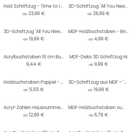
Holz Schriftzug - Time to relax - MDF Natur
3D-Schriftzug 'All You Need Is Sleep' – MDF-Holzdeko für stilvolle Schlafzimmergestaltung
23,99 €
26,99 €
ab
ab
3D-Schriftzug 'All You Need Is Sleep' – Natürliche MDF-Holzdeko für Schlafzimmer
MDF-Holzbuchstaben - Einzelbuchstaben - Bodoni
19,99 €
4,99 €
ab
ab
Acrylbuchstaben 10 cm Buchstabenhöhe
MDF-Deko 3D Schriftzug Hi
9,44 €
9,99 €
ab
Holzbuchstaben Pappel - Schriftart Swiss
3D-Schriftzug aus MDF – 'Heute ist ein guter Tag um glücklich zu sein' für Ihr Zuhause
5,55 €
19,99 €
ab
ab
Acryl-Zahlen Hausnummer modern
MDF-Holzbuchstaben zum Aufhängen - Swiss
12,99 €
6,79 €
ab
ab