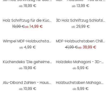
18,99 €
13,99 €
ab
ab
-25%
Holz Schriftzug für die Küche - Guten Appetit - Mahagoni
3D Holz Schriftzug Schlafzimmer - All you need is sleep - Pappel
19,99 €
14,99 €
29,99 €
ab
ab
-7%
Wimpel MDF-Holzbuchstaben - Einzelbuchstaben
MDF-Holzbuchstaben Chillout Lounge
4,99 €
41,99 €
38,99 €
ab
ab
Küchendeko 'Die geheime Zutat ist Liebe' – MDF-Schriftzug für stilvolle Wandgestaltung
Holzdeko Mahagoni - 3D-Schriftzug Hereinspaziert
19,99 €
9,99 €
ab
ab
Alu-Dibond Zahlen - Hausnummern - Silbereffekt
Holzbuchstaben Mahagoni Hakuna Matata (2-teilig)
10,99 €
9,99 €
ab
ab