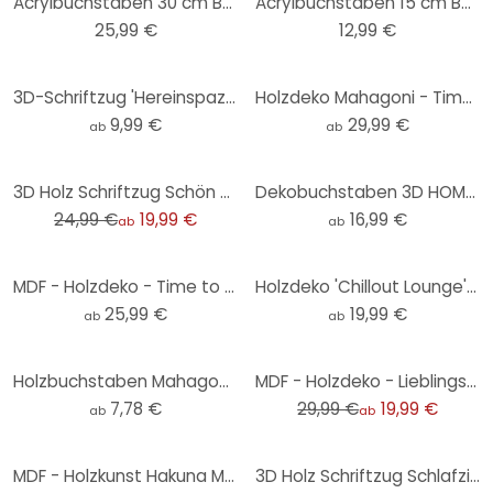
Acrylbuchstaben 30 cm Buchstabenhöhe
Acrylbuchstaben 15 cm Buchstabenhöhe
25,99 €
12,99 €
3D-Schriftzug 'Hereinspaziert' – Natürliche MDF-Holzdeko für stilvolle Eingangsbereiche
Holzdeko Mahagoni - Time to relax
9,99 €
29,99 €
ab
ab
-20%
3D Holz Schriftzug Schön hier - Pappel
Dekobuchstaben 3D HOME 4 - Herz
24,99 €
19,99 €
16,99 €
ab
ab
MDF - Holzdeko - Time to relax
Holzdeko 'Chillout Lounge' – Moderner MDF-Schriftzug für stilvolle Räume
25,99 €
19,99 €
ab
ab
-33%
Holzbuchstaben Mahagoni - Schriftart Bodoni
MDF - Holzdeko - Lieblingsplatz
7,78 €
29,99 €
19,99 €
ab
ab
MDF - Holzkunst Hakuna Matata (2-teilig)
3D Holz Schriftzug Schlafzimmer - All you need is sleep - Mahagoni