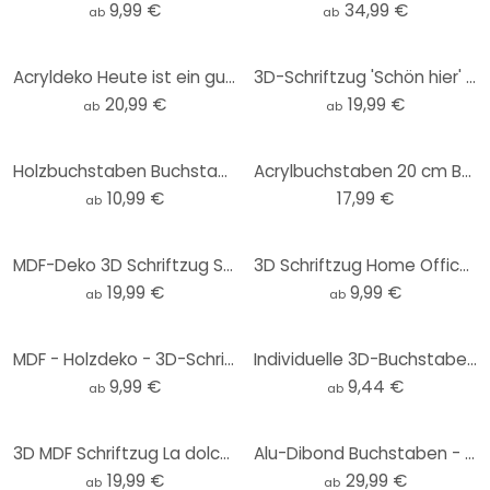
9,99 €
34,99 €
ab
ab
Acryldeko Heute ist ein guter Tag um glücklich zu sein
3D-Schriftzug 'Schön hier' – Natürliche MDF-Holzdeko für einladende Räume
20,99 €
19,99 €
ab
ab
Holzbuchstaben Buchstabensteine - Vintage
Acrylbuchstaben 20 cm Buchstabenhöhe
10,99 €
17,99 €
ab
MDF-Deko 3D Schriftzug Sweet Dreams
3D Schriftzug Home Office - MDF Deko
19,99 €
9,99 €
ab
ab
MDF - Holzdeko - 3D-Schriftzug Hereinspaziert
Individuelle 3D-Buchstaben aus Acryl - in Bodoni-Schriftart – für Ihre Wandgestaltung
9,99 €
9,44 €
ab
ab
3D MDF Schriftzug La dolce Vita - modern
Alu-Dibond Buchstaben - Silbereffekt - Chillout Lounge
19,99 €
29,99 €
ab
ab