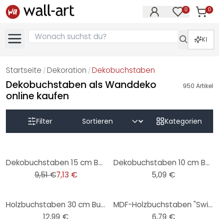
0
0
Artike
Artikel im M
KI
Startseite
Dekoration
Dekobuchstaben
/
/
Dekobuchstaben als Wanddeko
950
Artikel
online kaufen
Filter
Kategorien
-25%
Dekobuchstaben 15 cm Buchstabenhöhe
Dekobuchstaben 10 cm Buchstabenhöhe
9,51 €
7,13 €
5,09 €
Holzbuchstaben 30 cm Buchstabenhöhe
MDF-Holzbuchstaben "Swiss" 10 cm Buchstabenhöhe
12,99 €
6,79 €