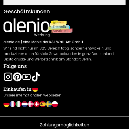
Fragen & Antworten
Klebe- und Montageanleitungen
AGB
Geschäftskunden
Material Übersicht
Impressum
Newsletter An-/Abmeldung
Versand & Zahlung
Sendungsverfolgung
Rücksendung
alenio.de
| eine Marke der K&L Wall-Art GmbH.
Wir sind nicht nur im B2C Bereich tätig, sondern entwickeln und
Widerrufsrecht
produzieren auch für viele Gewerbekunden in ganz Deutschland
Datenschutzerklärung
Digitaldrucke und Werbetechnik am Standort Berlin.
Folge uns
Gewährleistung
Leistungserklärung / CE-Zeichen
Cookie Einstellungen
Einkaufen in:
Unsere internationalen Webseiten
Zahlungsmöglichkeiten