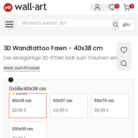
0
0
Artike
Artikel im M
KI
3D Wandtattoo Fawn - 40x38 cm
Der einzigartige 3D-Effekt lädt zum Träumen ein!
Mehr zum Produkt
1
Größe
:
40x38 cm
★
beliebt
40x38 cm
60x57 cm
80x76 cm
28,99 €
44,99 €
56,99 €
100x95 cm