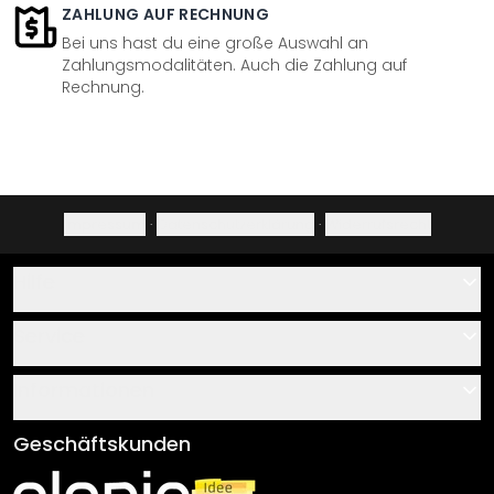
ZAHLUNG AUF RECHNUNG
Bei uns hast du eine große Auswahl an
Zahlungsmodalitäten. Auch die Zahlung auf
Rechnung.
Impressum
·
Datenschutzerklärung
·
Widerrufsrecht
Hilfe
Kontakt
Service
Über uns
Gutscheine
Informationen
Fragen & Antworten
Klebe- und Montageanleitungen
AGB
Geschäftskunden
Material Übersicht
Impressum