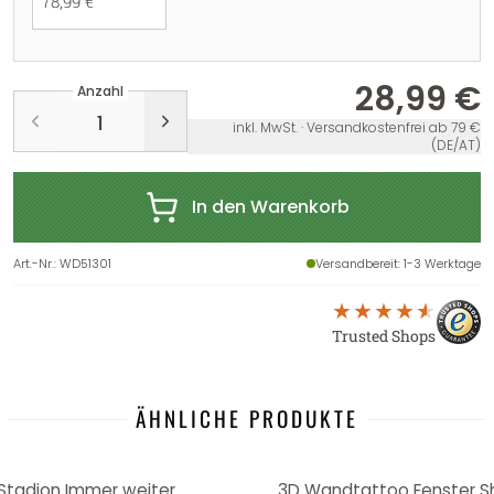
78,99 €
28,99 €
Anzahl
inkl. MwSt. · Versandkostenfrei ab 79 €
(DE/AT)
In den Warenkorb
Art.-Nr.
:
WD51301
Versandbereit
: 1-3 Werktage
Trusted Shops
ÄHNLICHE PRODUKTE
tadion Immer weiter
3D Wandtattoo Fenster Sh