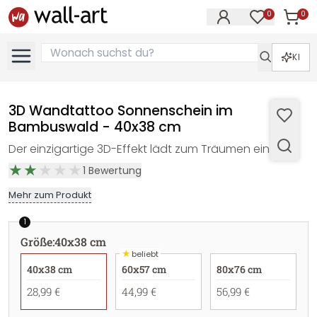
0
0
Artike
Artikel im M
KI
3D Wandtattoo Sonnenschein im
Bambuswald - 40x38 cm
Der einzigartige 3D-Effekt lädt zum Träumen ein!
1
Bewertung
Mehr zum Produkt
1
Größe
:
40x38 cm
★
beliebt
40x38 cm
60x57 cm
80x76 cm
28,99 €
44,99 €
56,99 €