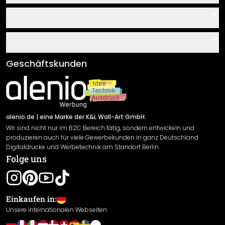
Kontakt
Service
Über uns
Gutscheine
Informationen
Fragen & Antworten
Klebe- und Montageanleitungen
AGB
Geschäftskunden
Material Übersicht
Impressum
Newsletter An-/Abmeldung
Versand & Zahlung
Sendungsverfolgung
Rücksendung
alenio.de
| eine Marke der K&L Wall-Art GmbH.
Wir sind nicht nur im B2C Bereich tätig, sondern entwickeln und
Widerrufsrecht
produzieren auch für viele Gewerbekunden in ganz Deutschland
Datenschutzerklärung
Digitaldrucke und Werbetechnik am Standort Berlin.
Folge uns
Gewährleistung
Leistungserklärung / CE-Zeichen
Cookie Einstellungen
Einkaufen in:
Unsere internationalen Webseiten