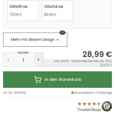
100x95 cm
120x114 cm
78,99 €
89,99 €
25
Mehr mit diesem Design
28,99 €
Anzahl
inkl. MwSt. · Versandkostenfrei ab 79 €
(DE/AT)
In den Warenkorb
Art.-Nr.
:
WD51061
Versandbereit
: 1-3 Werktage
Trusted Shops