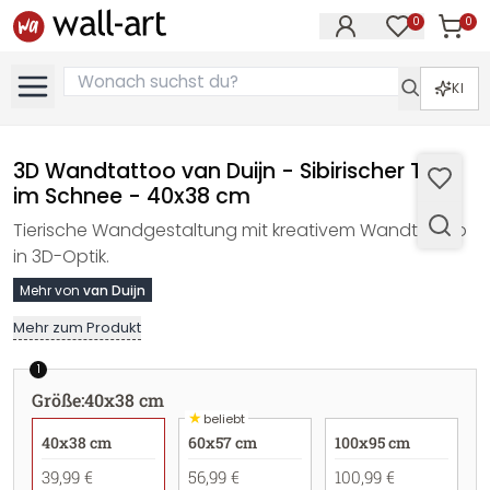
0
0
Artike
Artikel im M
KI
3D Wandtattoo van Duijn - Sibirischer Tiger
im Schnee - 40x38 cm
Tierische Wandgestaltung mit kreativem Wandtattoo
in 3D-Optik.
Mehr von
van Duijn
Mehr zum Produkt
1
Größe
:
40x38 cm
★
beliebt
40x38 cm
60x57 cm
100x95 cm
39,99 €
56,99 €
100,99 €