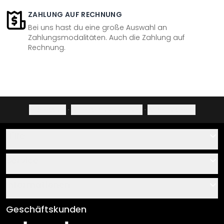
ZAHLUNG AUF RECHNUNG
Bei uns hast du eine große Auswahl an
Zahlungsmodalitäten. Auch die Zahlung auf
Rechnung.
Impressum
·
Datenschutzerklärung
·
Widerrufsrecht
Hilfe
Kontakt
Service
Über uns
Gutscheine
Informationen
Fragen & Antworten
Klebe- und Montageanleitungen
AGB
Geschäftskunden
Material Übersicht