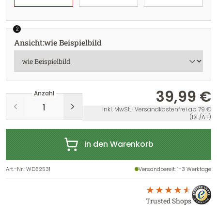
2
Ansicht
:
wie Beispielbild
39,99 €
Anzahl
inkl. MwSt. · Versandkostenfrei ab 79 €
(DE/AT)
In den Warenkorb
Art.-Nr.
:
WD52531
Versandbereit
: 1-3 Werktage
Trusted Shops