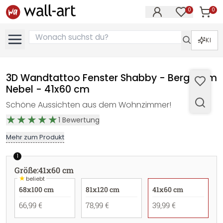
0
0
Artike
Artikel im M
KI
3D Wandtattoo Fenster Shabby - Bergtal im
Nebel - 41x60 cm
Schöne Aussichten aus dem Wohnzimmer!
1
Bewertung
Mehr zum Produkt
1
Größe
:
41x60 cm
★
beliebt
68x100 cm
81x120 cm
41x60 cm
66,99 €
78,99 €
39,99 €