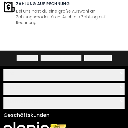
ZAHLUNG AUF RECHNUNG
Bei uns hast du eine große Auswahl an
Zahlungsmodalitäten. Auch die Zahlung auf
Rechnung.
Impressum
·
Datenschutzerklärung
·
Widerrufsrecht
Hilfe
Kontakt
Service
Über uns
Gutscheine
Informationen
Fragen & Antworten
Klebe- und Montageanleitungen
AGB
Geschäftskunden
Material Übersicht
Impressum