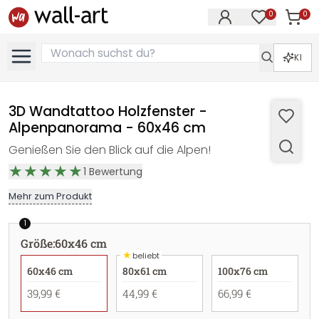
0
0
Artike
Artikel im M
KI
3D Wandtattoo Holzfenster -
Alpenpanorama - 60x46 cm
Genießen Sie den Blick auf die Alpen!
1
Bewertung
Mehr zum Produkt
1
Größe
:
60x46 cm
★
beliebt
60x46 cm
80x61 cm
100x76 cm
39,99 €
44,99 €
66,99 €