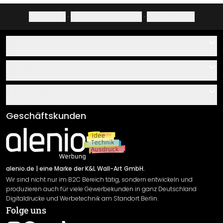
Impressum
·
Datenschutzerklärung
·
Widerrufsrecht
Hilfe
Kontakt
Service
Über uns
Gutscheine
Informationen
Fragen & Antworten
Klebe- und Montageanleitungen
AGB
Geschäftskunden
Material Übersicht
Impressum
Newsletter An-/Abmeldung
Versand & Zahlung
Sendungsverfolgung
Rücksendung
alenio.de
| eine Marke der K&L Wall-Art GmbH.
Wir sind nicht nur im B2C Bereich tätig, sondern entwickeln und
Widerrufsrecht
produzieren auch für viele Gewerbekunden in ganz Deutschland
Datenschutzerklärung
Digitaldrucke und Werbetechnik am Standort Berlin.
Folge uns
Gewährleistung