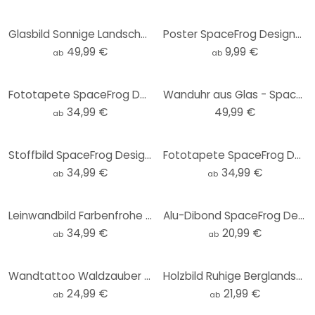
Glasbild Sonnige Landschaft in Blau und Gold - SpaceFrog Designs - Rund
Poster SpaceFrog Designs - Goldener Oktopus
49,99 €
9,99 €
ab
ab
Fototapete SpaceFrog Designs - Nebliger Wald - Rund - Selbstklebend/Vlies
Wanduhr aus Glas - SpaceFrog Designs - Morgenruhe - Ø 30 cm
34,99 €
49,99 €
ab
Stoffbild SpaceFrog Designs - Herbstmorgen - Panorama
Fototapete SpaceFrog Designs - Blau und Gold - Rund - Selbstklebend/Vlies
34,99 €
34,99 €
ab
ab
Leinwandbild Farbenfrohe Frühlingswiese - SpaceFrog Designs
Alu-Dibond SpaceFrog Designs - Rosa Sonne - Rund
34,99 €
20,99 €
ab
ab
Wandtattoo Waldzauber bei Sonnenuntergang - SpaceFrog Designs - Rund
Holzbild Ruhige Berglandschaft in der Dämmerung - SpaceFrog Designs - Rund
24,99 €
21,99 €
ab
ab