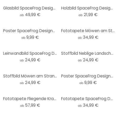
Glasbild SpaceFrog Designs - Verbundenheit - Rund
Holzbild SpaceFrog Designs - Goldener Oktopus - Rund
49,99 €
21,99 €
ab
ab
Poster SpaceFrog Designs - Bernsteinfarbene Sonne
Fototapete Möwen am Strand - SpaceFrog Designs - Rund - Selbstklebend/Vlies
9,99 €
34,99 €
ab
ab
Leinwandbild SpaceFrog Designs - Bernsteinfarbene Sonne
Stoffbild Neblige Landschaft in der Nacht - SpaceFrog Designs
24,99 €
24,99 €
ab
ab
Stoffbild Möwen am Strand - SpaceFrog Designs
Poster SpaceFrog Designs - Herbstmorgen
24,99 €
9,99 €
ab
ab
Fototapete Fliegende Kraniche - SpaceFrog Designs
Fototapete SpaceFrog Designs - Lila Wald - Rund - Selbstklebend/Vlies
57,99 €
34,99 €
ab
ab