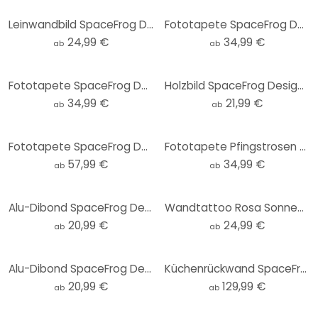
Leinwandbild SpaceFrog Designs - Morgenruhe
Fototapete SpaceFrog Designs - Goldene Sterne - Rund - Selbstklebend/Vlies
24,99 €
34,99 €
ab
ab
Fototapete SpaceFrog Designs - Eleganz - Rund - Selbstklebend/Vlies
Holzbild SpaceFrog Designs - Morgenruhe - Rund
34,99 €
21,99 €
ab
ab
Fototapete SpaceFrog Designs - Morgenruhe
Fototapete Pfingstrosen mit großen Blüten - SpaceFrog Designs - Rund - Selbstklebend/Vlies
57,99 €
34,99 €
ab
ab
Alu-Dibond SpaceFrog Designs - Blau und Gold - Rund
Wandtattoo Rosa Sonnenuntergang über dem Wald - SpaceFrog Designs - Rund
20,99 €
24,99 €
ab
ab
Alu-Dibond SpaceFrog Designs - Verbundenheit - Rund
Küchenrückwand SpaceFrog Designs - Herbstmorgen
20,99 €
129,99 €
ab
ab