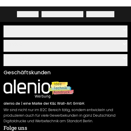
Impressum
·
Datenschutzerklärung
·
Widerrufsrecht
Hilfe
Kontakt
Service
Über uns
Gutscheine
Informationen
Fragen & Antworten
Klebe- und Montageanleitungen
AGB
Geschäftskunden
Material Übersicht
Impressum
Newsletter An-/Abmeldung
Versand & Zahlung
Sendungsverfolgung
Rücksendung
alenio.de
| eine Marke der K&L Wall-Art GmbH.
Wir sind nicht nur im B2C Bereich tätig, sondern entwickeln und
Widerrufsrecht
produzieren auch für viele Gewerbekunden in ganz Deutschland
Datenschutzerklärung
Digitaldrucke und Werbetechnik am Standort Berlin.
Folge uns
Gewährleistung