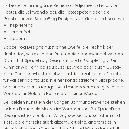
Es bestehen eine ganze Reihe von Adjektiven, die für die
Poster, die Leinwandbilder, die Fototapeten oder die
Glasbilder von SpaceFrog Designs zutreffend sind, so etwa:
Inspirierend
Farbenfroh
Modern
SpaceFrog Designs nutzt ohne Zweifel die Technik der
Illustration, wie sie in den Printmedien angewendet werden.
Damit tritt SpaceFrog Designs in die Fußstapfen großer
Künstler wie Henri de Toulouse-Lautrec oder auch Gustav
Klimt. Toulouse-Lautrec etwa illustrierte zahlreiche Plakate
für Pariser Nachtclubs in einer kontrastreichen Bildsprache,
wie für das Moulin Rouge. Bei Klimt wiederum zeigt sich die
Vorliebe für Gold als Bestandteil seiner Werke.
Bei beiden Künstlern der vorigen Jahrhundertwende stehen
jedoch Frauen als Motive im Vordergrund. Bei SpaceFrog
Designs ist es die Natur. Vorzugsweise Landschaften und
Tiere, die einerseits stark akzentuiert sind, andrerseits in
einer fast schon träumerischen Art und Weise dargestellt