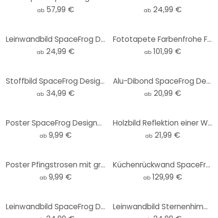
57,99 €
24,99 €
ab
ab
Leinwandbild SpaceFrog Designs - Goldene Kraniche
Fototapete Farbenfrohe Frühlingswiese - SpaceFrog Designs
24,99 €
101,99 €
ab
ab
Stoffbild SpaceFrog Designs - Goldene Kraniche - Panorama
Alu-Dibond SpaceFrog Designs - Tagesanbruch - Rund
34,99 €
20,99 €
ab
ab
Poster SpaceFrog Designs - Eleganz
Holzbild Reflektion einer Winterlandschaft - SpaceFrog Designs - Rund
9,99 €
21,99 €
ab
ab
Poster Pfingstrosen mit großen Blüten - SpaceFrog Designs
Küchenrückwand SpaceFrog Designs - Rosa Sonne
9,99 €
129,99 €
ab
ab
Leinwandbild SpaceFrog Designs - Meerestreiben
Leinwandbild Sternenhimmel im Winter - SpaceFrog Designs