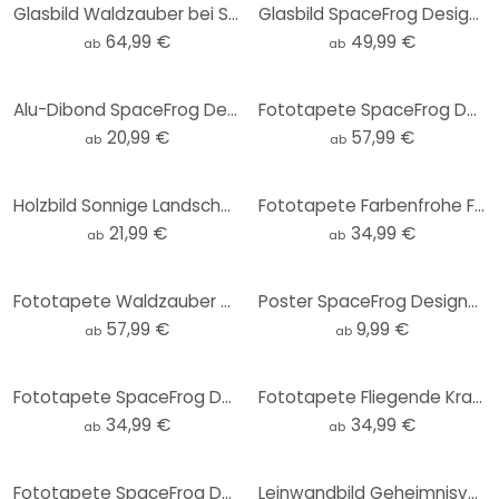
Glasbild Waldzauber bei Sonnenuntergang - SpaceFrog Designs
Glasbild SpaceFrog Designs - Blau und Gold - Rund
64,99 €
49,99 €
ab
ab
Alu-Dibond SpaceFrog Designs - Herbstmorgen - Rund
Fototapete SpaceFrog Designs - Sonnenaufgang am See
20,99 €
57,99 €
ab
ab
Holzbild Sonnige Landschaft in Blau und Gold - SpaceFrog Designs - Rund
Fototapete Farbenfrohe Frühlingswiese - SpaceFrog Designs - Rund - Selbstklebend/Vlies
21,99 €
34,99 €
ab
ab
Fototapete Waldzauber bei Sonnenuntergang - Waldtapete - SpaceFrog Designs
Poster SpaceFrog Designs - Nebliger Wald
57,99 €
9,99 €
ab
ab
Fototapete SpaceFrog Designs - Meerestreiben - Rund - Selbstklebend/Vlies
Fototapete Fliegende Kraniche - SpaceFrog Designs - Rund - Selbstklebend/Vlies
34,99 €
34,99 €
ab
ab
Fototapete SpaceFrog Designs - Goldener Oktopus
Leinwandbild Geheimnisvoller Nebel im Wald - SpaceFrog Designs