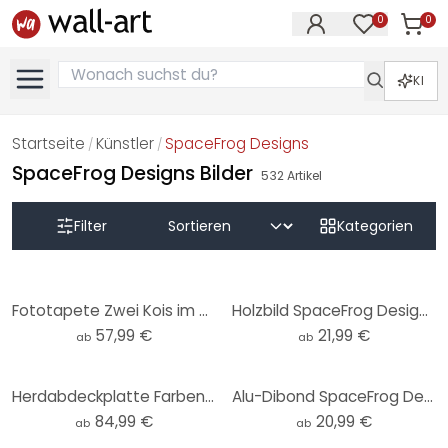
0
0
Artike
Artikel im M
KI
Startseite
Künstler
SpaceFrog Designs
/
/
SpaceFrog Designs Bilder
532
Artikel
Filter
Kategorien
Fototapete Zwei Kois im Teich - SpaceFrog Designs
Holzbild SpaceFrog Designs - Eleganz - Rund
57,99 €
21,99 €
ab
ab
Herdabdeckplatte Farbenfrohe Frühlingswiese - SpaceFrog Designs
Alu-Dibond SpaceFrog Designs - Eleganz - Rund
84,99 €
20,99 €
ab
ab