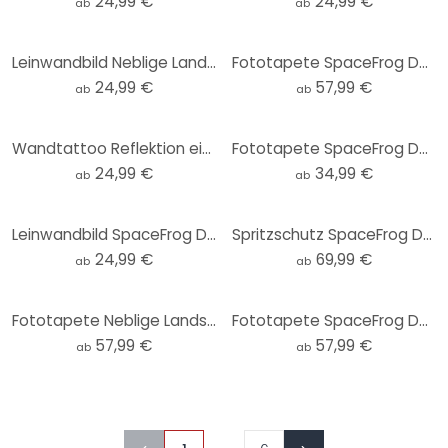
24,99 €
24,99 €
ab
ab
Leinwandbild Neblige Landschaft in der Nacht - SpaceFrog Designs
Fototapete SpaceFrog Designs - Rosa Sonne
24,99 €
57,99 €
ab
ab
Wandtattoo Reflektion einer Winterlandschaft - SpaceFrog Designs - Rund
Fototapete SpaceFrog Designs - Goldene Dämmerung - Rund - Selbstklebend/Vlies
24,99 €
34,99 €
ab
ab
Leinwandbild SpaceFrog Designs - Nebliger Wald
Spritzschutz SpaceFrog Designs - Herbstmorgen
24,99 €
69,99 €
ab
ab
Fototapete Neblige Landschaft in der Nacht - SpaceFrog Designs
Fototapete SpaceFrog Designs - Verbundenheit
57,99 €
57,99 €
ab
ab