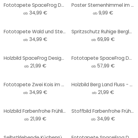
Fototapete SpaceFrog Designs - Verbundenheit - Rund - Selbstklebend/Vlies
Poster Sternenhimmel im Winter - SpaceFrog Designs
34,99 €
9,99 €
ab
ab
Fototapete Wald und Sterne in der Nacht - SpaceFrog Designs - Rund - Selbstklebend/Vlies
Spritzschutz Ruhige Berglandschaft in der Dämmerung - SpaceFrog Designs
34,99 €
69,99 €
ab
ab
Holzbild SpaceFrog Designs - Retro Sommer - Rund
Fototapete SpaceFrog Designs - Lila Wald
21,99 €
57,99 €
ab
ab
Fototapete Zwei Kois im Teich - SpaceFrog Designs - Rund - Selbstklebend/Vlies
Holzbild Berg Land Fluss - SpaceFrog Designs - Rund
34,99 €
21,99 €
ab
ab
Holzbild Farbenfrohe Frühlingswiese - SpaceFrog Designs - Rund
Stoffbild Farbenfrohe Frühlingswiese - SpaceFrog Designs - Panorama
21,99 €
34,99 €
ab
ab
Selbstklebende Küchenrückwand SpaceFrog Designs - Herbstmorgen
Fototapete SpaceFrog Designs - Sommertag