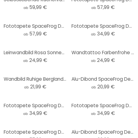
59,99 €
57,99 €
ab
ab
Fototapete SpaceFrog Designs - Herbstmorgen
Fototapete SpaceFrog Designs - Wüstenberge - Rund - Selbstklebend/Vlies
57,99 €
34,99 €
ab
ab
Leinwandbild Rosa Sonnenuntergang über dem Wald - SpaceFrog Designs
Wandtattoo Farbenfrohe Frühlingswiese - SpaceFrog Designs - Rund
24,99 €
24,99 €
ab
ab
Wandbild Ruhige Berglandschaft in der Dämmerung - SpaceFrog Designs - Rund - Alu-Dibond
Alu-Dibond SpaceFrog Designs - Bernsteinfarbene Sonne - Rund
21,99 €
20,99 €
ab
ab
Fototapete SpaceFrog Designs - Rosa Sonne - Rund - Selbstklebend/Vlies
Fototapete SpaceFrog Designs - Goldene Kraniche - Rund - Selbstklebend/Vlies
34,99 €
34,99 €
ab
ab
Fototapete SpaceFrog Designs - Frühlingsmorgen
Alu-Dibond SpaceFrog Designs - Morgenruhe - Rund