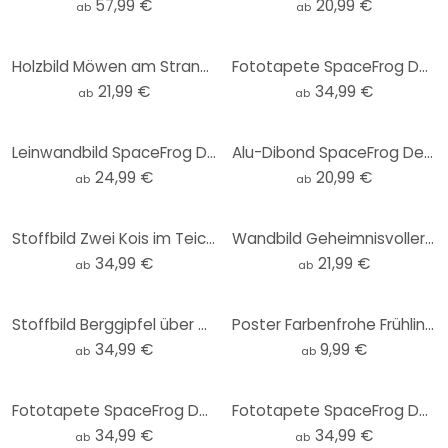
57,99 €
20,99 €
ab
ab
Holzbild Möwen am Strand - SpaceFrog Designs - Rund
Fototapete SpaceFrog Designs - In den Bergen - Rund - Selbstklebend/Vlies
21,99 €
34,99 €
ab
ab
Leinwandbild SpaceFrog Designs - Rosa Sonne
Alu-Dibond SpaceFrog Designs - Goldener Oktopus - Rund
24,99 €
20,99 €
ab
ab
Stoffbild Zwei Kois im Teich - SpaceFrog Designs - Panorama
Wandbild Geheimnisvoller Nebel im Wald - SpaceFrog Designs - Rund - Alu-Dibond
34,99 €
21,99 €
ab
ab
Stoffbild Berggipfel über den Wolken - SpaceFrog Designs - Panorama
Poster Farbenfrohe Frühlingswiese - SpaceFrog Designs
34,99 €
9,99 €
ab
ab
Fototapete SpaceFrog Designs - Indigoblau - Rund - Selbstklebend/Vlies
Fototapete SpaceFrog Designs - Goldener Oktopus - Rund - Selbstklebend/Vlies
34,99 €
34,99 €
ab
ab