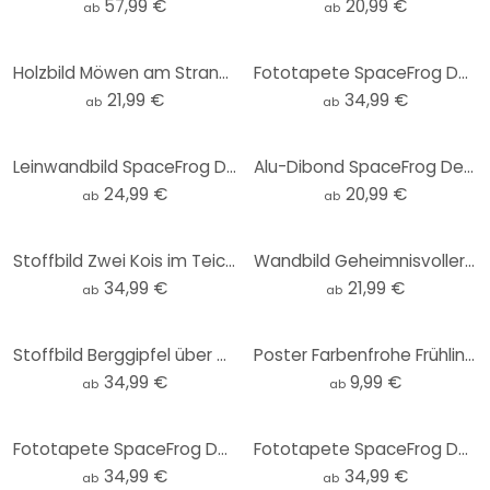
57,99 €
20,99 €
ab
ab
Holzbild Möwen am Strand - SpaceFrog Designs - Rund
Fototapete SpaceFrog Designs - In den Bergen - Rund - Selbstklebend/Vlies
21,99 €
34,99 €
ab
ab
Leinwandbild SpaceFrog Designs - Rosa Sonne
Alu-Dibond SpaceFrog Designs - Goldener Oktopus - Rund
24,99 €
20,99 €
ab
ab
Stoffbild Zwei Kois im Teich - SpaceFrog Designs - Panorama
Wandbild Geheimnisvoller Nebel im Wald - SpaceFrog Designs - Rund - Alu-Dibond
34,99 €
21,99 €
ab
ab
Stoffbild Berggipfel über den Wolken - SpaceFrog Designs - Panorama
Poster Farbenfrohe Frühlingswiese - SpaceFrog Designs
34,99 €
9,99 €
ab
ab
Fototapete SpaceFrog Designs - Indigoblau - Rund - Selbstklebend/Vlies
Fototapete SpaceFrog Designs - Goldener Oktopus - Rund - Selbstklebend/Vlies
34,99 €
34,99 €
ab
ab