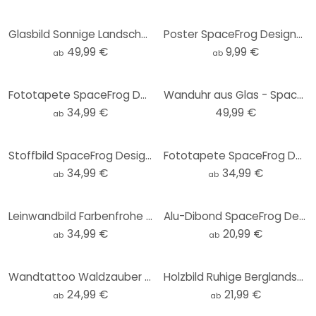
Glasbild Sonnige Landschaft in Blau und Gold - SpaceFrog Designs - Rund
Poster SpaceFrog Designs - Goldener Oktopus
49,99 €
9,99 €
ab
ab
Fototapete SpaceFrog Designs - Nebliger Wald - Rund - Selbstklebend/Vlies
Wanduhr aus Glas - SpaceFrog Designs - Morgenruhe - Ø 30 cm
34,99 €
49,99 €
ab
Stoffbild SpaceFrog Designs - Herbstmorgen - Panorama
Fototapete SpaceFrog Designs - Blau und Gold - Rund - Selbstklebend/Vlies
34,99 €
34,99 €
ab
ab
Leinwandbild Farbenfrohe Frühlingswiese - SpaceFrog Designs
Alu-Dibond SpaceFrog Designs - Rosa Sonne - Rund
34,99 €
20,99 €
ab
ab
Wandtattoo Waldzauber bei Sonnenuntergang - SpaceFrog Designs - Rund
Holzbild Ruhige Berglandschaft in der Dämmerung - SpaceFrog Designs - Rund
24,99 €
21,99 €
ab
ab