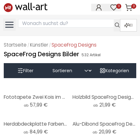
0
0
Artike
Artikel im M
KI
Startseite
Künstler
SpaceFrog Designs
/
/
SpaceFrog Designs Bilder
532
Artikel
Filter
Kategorien
Fototapete Zwei Kois im Teich - SpaceFrog Designs
Holzbild SpaceFrog Designs - Eleganz - Rund
57,99 €
21,99 €
ab
ab
Herdabdeckplatte Farbenfrohe Frühlingswiese - SpaceFrog Designs
Alu-Dibond SpaceFrog Designs - Eleganz - Rund
84,99 €
20,99 €
ab
ab