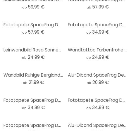
59,99 €
57,99 €
ab
ab
Fototapete SpaceFrog Designs - Herbstmorgen
Fototapete SpaceFrog Designs - Wüstenberge - Rund - Selbstklebend/Vlies
57,99 €
34,99 €
ab
ab
Leinwandbild Rosa Sonnenuntergang über dem Wald - SpaceFrog Designs
Wandtattoo Farbenfrohe Frühlingswiese - SpaceFrog Designs - Rund
24,99 €
24,99 €
ab
ab
Wandbild Ruhige Berglandschaft in der Dämmerung - SpaceFrog Designs - Rund - Alu-Dibond
Alu-Dibond SpaceFrog Designs - Bernsteinfarbene Sonne - Rund
21,99 €
20,99 €
ab
ab
Fototapete SpaceFrog Designs - Rosa Sonne - Rund - Selbstklebend/Vlies
Fototapete SpaceFrog Designs - Goldene Kraniche - Rund - Selbstklebend/Vlies
34,99 €
34,99 €
ab
ab
Fototapete SpaceFrog Designs - Frühlingsmorgen
Alu-Dibond SpaceFrog Designs - Morgenruhe - Rund