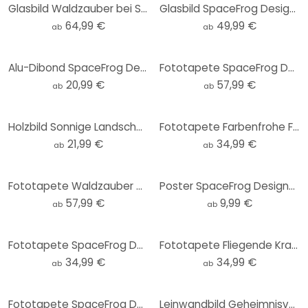
Glasbild Waldzauber bei Sonnenuntergang - SpaceFrog Designs
Glasbild SpaceFrog Designs - Blau und Gold - Rund
64,99 €
49,99 €
ab
ab
Alu-Dibond SpaceFrog Designs - Herbstmorgen - Rund
Fototapete SpaceFrog Designs - Sonnenaufgang am See
20,99 €
57,99 €
ab
ab
Holzbild Sonnige Landschaft in Blau und Gold - SpaceFrog Designs - Rund
Fototapete Farbenfrohe Frühlingswiese - SpaceFrog Designs - Rund - Selbstklebend/Vlies
21,99 €
34,99 €
ab
ab
Fototapete Waldzauber bei Sonnenuntergang - Waldtapete - SpaceFrog Designs
Poster SpaceFrog Designs - Nebliger Wald
57,99 €
9,99 €
ab
ab
Fototapete SpaceFrog Designs - Meerestreiben - Rund - Selbstklebend/Vlies
Fototapete Fliegende Kraniche - SpaceFrog Designs - Rund - Selbstklebend/Vlies
34,99 €
34,99 €
ab
ab
Fototapete SpaceFrog Designs - Goldener Oktopus
Leinwandbild Geheimnisvoller Nebel im Wald - SpaceFrog Designs