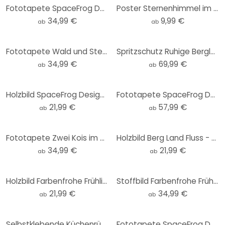
Fototapete SpaceFrog Designs - Verbundenheit - Rund - Selbstklebend/Vlies
Poster Sternenhimmel im Winter - SpaceFrog Designs
34,99 €
9,99 €
ab
ab
Fototapete Wald und Sterne in der Nacht - SpaceFrog Designs - Rund - Selbstklebend/Vlies
Spritzschutz Ruhige Berglandschaft in der Dämmerung - SpaceFrog Designs
34,99 €
69,99 €
ab
ab
Holzbild SpaceFrog Designs - Retro Sommer - Rund
Fototapete SpaceFrog Designs - Lila Wald
21,99 €
57,99 €
ab
ab
Fototapete Zwei Kois im Teich - SpaceFrog Designs - Rund - Selbstklebend/Vlies
Holzbild Berg Land Fluss - SpaceFrog Designs - Rund
34,99 €
21,99 €
ab
ab
Holzbild Farbenfrohe Frühlingswiese - SpaceFrog Designs - Rund
Stoffbild Farbenfrohe Frühlingswiese - SpaceFrog Designs - Panorama
21,99 €
34,99 €
ab
ab
Selbstklebende Küchenrückwand SpaceFrog Designs - Herbstmorgen
Fototapete SpaceFrog Designs - Sommertag