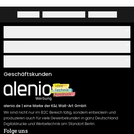
Impressum
·
Datenschutzerklärung
·
Widerrufsrecht
Hilfe
Kontakt
Service
Über uns
Gutscheine
Informationen
Fragen & Antworten
Klebe- und Montageanleitungen
AGB
Geschäftskunden
Material Übersicht
Impressum
Newsletter An-/Abmeldung
Versand & Zahlung
Sendungsverfolgung
Rücksendung
alenio.de
| eine Marke der K&L Wall-Art GmbH.
Wir sind nicht nur im B2C Bereich tätig, sondern entwickeln und
Widerrufsrecht
produzieren auch für viele Gewerbekunden in ganz Deutschland
Datenschutzerklärung
Digitaldrucke und Werbetechnik am Standort Berlin.
Folge uns
Gewährleistung