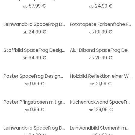
57,99 €
24,99 €
ab
ab
Leinwandbild SpaceFrog Designs - Goldene Kraniche
Fototapete Farbenfrohe Frühlingswiese - SpaceFrog Designs
24,99 €
101,99 €
ab
ab
Stoffbild SpaceFrog Designs - Goldene Kraniche - Panorama
Alu-Dibond SpaceFrog Designs - Tagesanbruch - Rund
34,99 €
20,99 €
ab
ab
Poster SpaceFrog Designs - Eleganz
Holzbild Reflektion einer Winterlandschaft - SpaceFrog Designs - Rund
9,99 €
21,99 €
ab
ab
Poster Pfingstrosen mit großen Blüten - SpaceFrog Designs
Küchenrückwand SpaceFrog Designs - Rosa Sonne
9,99 €
129,99 €
ab
ab
Leinwandbild SpaceFrog Designs - Meerestreiben
Leinwandbild Sternenhimmel im Winter - SpaceFrog Designs