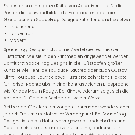
Es bestehen eine ganze Reihe von Adjektiven, die für die
Poster, die Leinwandbilder, die Fototapeten oder die
Glasbilder von SpaceFrog Designs zutreffend sind, so etwa:
Inspirierend
Farbenfroh
Modern
SpaceFrog Designs nutzt ohne Zweifel die Technik der
Illustration, wie sie in den Printmedien angewendet werden.
Damit tritt SpaceFrog Designs in die Fußstapfen großer
Künstler wie Henri de Toulouse-Lautrec oder auch Gustav
Klimt. Toulouse-Lautrec etwa illustrierte zahlreiche Plakate
für Pariser Nachtclubs in einer kontrastreichen Bildsprache,
wie für das Moulin Rouge. Bei Klimt wiederum zeigt sich die
Vorliebe für Gold als Bestandteil seiner Werke.
Bei beiden Künstlern der vorigen Jahrhundertwende stehen
jedoch Frauen als Motive im Vordergrund. Bei SpaceFrog
Designs ist es die Natur. Vorzugsweise Landschaften und
Tiere, die einerseits stark akzentuiert sind, andrerseits in
einer fast schon träumerischen Art und Weise dargestellt