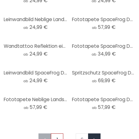
24,99 €
24,99 €
ab
ab
Leinwandbild Neblige Landschaft in der Nacht - SpaceFrog Designs
Fototapete SpaceFrog Designs - Rosa Sonne
24,99 €
57,99 €
ab
ab
Wandtattoo Reflektion einer Winterlandschaft - SpaceFrog Designs - Rund
Fototapete SpaceFrog Designs - Goldene Dämmerung - Rund - Selbstklebend/Vlies
24,99 €
34,99 €
ab
ab
Leinwandbild SpaceFrog Designs - Nebliger Wald
Spritzschutz SpaceFrog Designs - Herbstmorgen
24,99 €
69,99 €
ab
ab
Fototapete Neblige Landschaft in der Nacht - SpaceFrog Designs
Fototapete SpaceFrog Designs - Verbundenheit
57,99 €
57,99 €
ab
ab