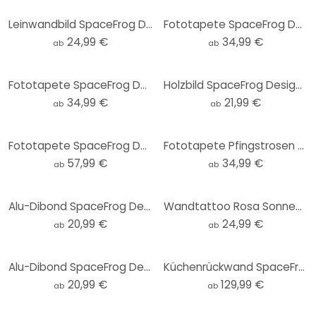
Leinwandbild SpaceFrog Designs - Morgenruhe
Fototapete SpaceFrog Designs - Goldene Sterne - Rund - Selbstklebend/Vlies
24,99 €
34,99 €
ab
ab
Fototapete SpaceFrog Designs - Eleganz - Rund - Selbstklebend/Vlies
Holzbild SpaceFrog Designs - Morgenruhe - Rund
34,99 €
21,99 €
ab
ab
Fototapete SpaceFrog Designs - Morgenruhe
Fototapete Pfingstrosen mit großen Blüten - SpaceFrog Designs - Rund - Selbstklebend/Vlies
57,99 €
34,99 €
ab
ab
Alu-Dibond SpaceFrog Designs - Blau und Gold - Rund
Wandtattoo Rosa Sonnenuntergang über dem Wald - SpaceFrog Designs - Rund
20,99 €
24,99 €
ab
ab
Alu-Dibond SpaceFrog Designs - Verbundenheit - Rund
Küchenrückwand SpaceFrog Designs - Herbstmorgen
20,99 €
129,99 €
ab
ab