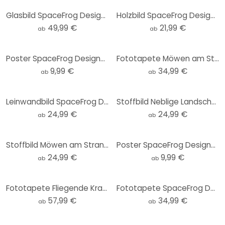
Glasbild SpaceFrog Designs - Verbundenheit - Rund
Holzbild SpaceFrog Designs - Goldener Oktopus - Rund
49,99 €
21,99 €
ab
ab
Poster SpaceFrog Designs - Bernsteinfarbene Sonne
Fototapete Möwen am Strand - SpaceFrog Designs - Rund - Selbstklebend/Vlies
9,99 €
34,99 €
ab
ab
Leinwandbild SpaceFrog Designs - Bernsteinfarbene Sonne
Stoffbild Neblige Landschaft in der Nacht - SpaceFrog Designs
24,99 €
24,99 €
ab
ab
Stoffbild Möwen am Strand - SpaceFrog Designs
Poster SpaceFrog Designs - Herbstmorgen
24,99 €
9,99 €
ab
ab
Fototapete Fliegende Kraniche - SpaceFrog Designs
Fototapete SpaceFrog Designs - Lila Wald - Rund - Selbstklebend/Vlies
57,99 €
34,99 €
ab
ab