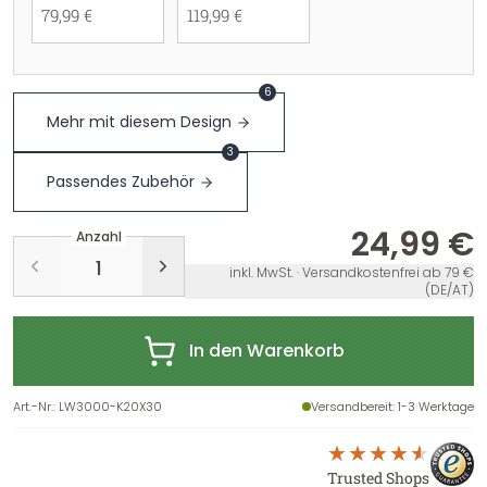
79,99 €
119,99 €
6
Mehr mit diesem Design
3
Passendes Zubehör
24,99 €
Anzahl
inkl. MwSt. · Versandkostenfrei ab 79 €
(DE/AT)
In den Warenkorb
Art.-Nr.
:
LW3000-K20X30
Versandbereit
: 1-3 Werktage
Trusted Shops