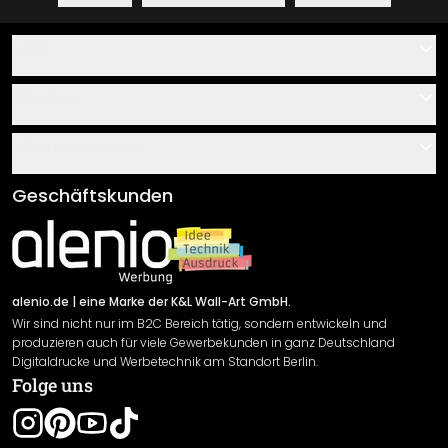
Hilfe
Kontakt
Service
Über uns
Gutscheine
Informationen
Fragen & Antworten
Klebe- und Montageanleitungen
AGB
Geschäftskunden
Material Übersicht
Impressum
Newsletter An-/Abmeldung
Versand & Zahlung
Sendungsverfolgung
Rücksendung
alenio.de
| eine Marke der K&L Wall-Art GmbH.
Wir sind nicht nur im B2C Bereich tätig, sondern entwickeln und
Widerrufsrecht
produzieren auch für viele Gewerbekunden in ganz Deutschland
Datenschutzerklärung
Digitaldrucke und Werbetechnik am Standort Berlin.
Folge uns
Gewährleistung
Leistungserklärung / CE-Zeichen