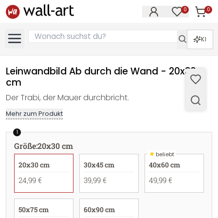
0
0
Artike
Artikel im M
KI
Leinwandbild Ab durch die Wand - 20x30
cm
Der Trabi, der Mauer durchbricht.
Mehr zum Produkt
1
Größe
:
20x30 cm
★
beliebt
20x30 cm
30x45 cm
40x60 cm
24,99 €
39,99 €
49,99 €
50x75 cm
60x90 cm