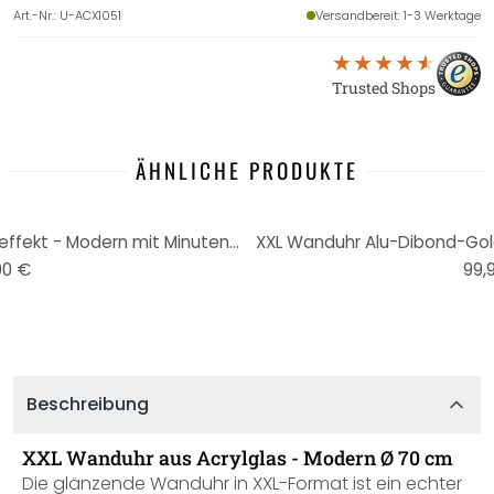
Art.-Nr.
:
U-ACX1051
Versandbereit
: 1-3 Werktage
Trusted Shops
ÄHNLICHE PRODUKTE
XXL Wanduhr Alu Dibond Silbereffekt - Modern mit Minutenanzeige Ø 70 cm
XXL Wanduhr Alu-Dibond-Gold
90 €
99,
Beschreibung
XXL Wanduhr aus Acrylglas - Modern Ø 70 cm
Die glänzende Wanduhr in XXL-Format ist ein echter