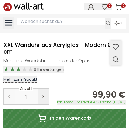
0
0
Artike
Artikel im M
KI
XXL Wanduhr aus Acrylglas - Modern Ø 70
cm
Moderne Wanduhr in glänzender Optik.
6
Bewertungen
Mehr zum Produkt
Anzahl
99,90 €
inkl. MwSt. · Kostenfreier Versand (DE/AT)
In den Warenkorb