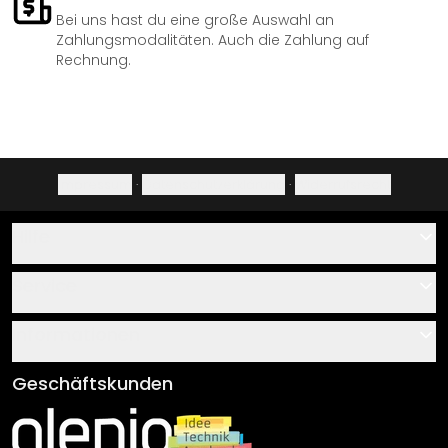
Bei uns hast du eine große Auswahl an
Zahlungsmodalitäten. Auch die Zahlung auf
Rechnung.
Impressum
·
Datenschutzerklärung
·
Widerrufsrecht
Hilfe
Kontakt
Service
Über uns
Gutscheine
Informationen
Fragen & Antworten
Klebe- und Montageanleitungen
AGB
Geschäftskunden
Material Übersicht
Impressum
Newsletter An-/Abmeldung
Versand & Zahlung