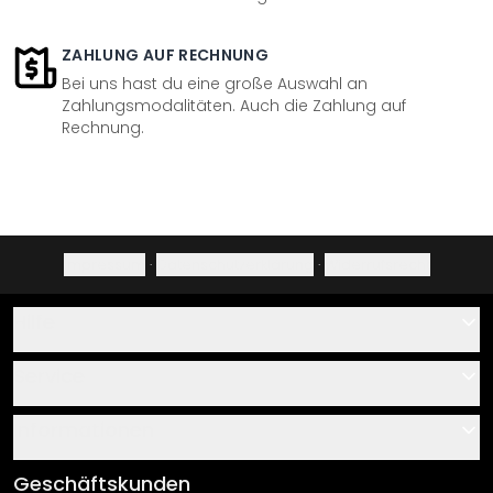
ZAHLUNG AUF RECHNUNG
Bei uns hast du eine große Auswahl an
Zahlungsmodalitäten. Auch die Zahlung auf
Rechnung.
Impressum
·
Datenschutzerklärung
·
Widerrufsrecht
Hilfe
Kontakt
Service
Über uns
Gutscheine
Informationen
Fragen & Antworten
Klebe- und Montageanleitungen
AGB
Geschäftskunden