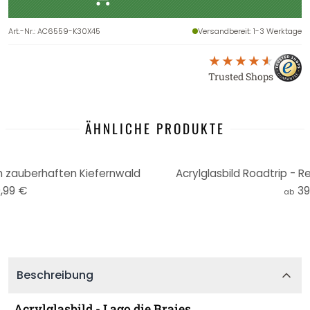
Art.-Nr.
:
AC6559-K30X45
Versandbereit
: 1-3 Werktage
Trusted Shops
ÄHNLICHE PRODUKTE
am zauberhaften Kiefernwald
Acrylglasbild Roadtrip - 
,99 €
39
ab
Beschreibung
Acrylglasbild - Lago die Braies