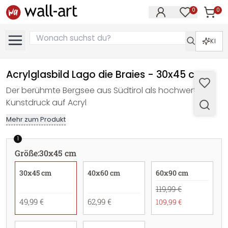
0
0
Artike
Artikel im M
KI
Acrylglasbild Lago die Braies - 30x45 cm
Der berühmte Bergsee aus Südtirol als hochwertiger
Kunstdruck auf Acryl
Mehr zum Produkt
1
Größe
:
30x45 cm
30x45 cm
40x60 cm
60x90 cm
119,99 €
49,99 €
62,99 €
109,99 €