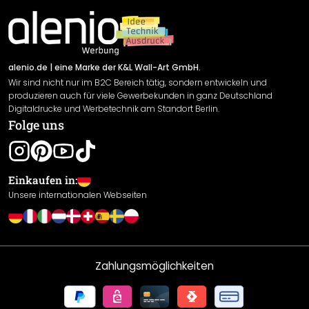
Material Übersicht
Impressum
Newsletter An-/Abmeldung
Versand & Zahlung
Sendungsverfolgung
Rücksendung
alenio.de
| eine Marke der K&L Wall-Art GmbH.
Wir sind nicht nur im B2C Bereich tätig, sondern entwickeln und
Widerrufsrecht
produzieren auch für viele Gewerbekunden in ganz Deutschland
Datenschutzerklärung
Digitaldrucke und Werbetechnik am Standort Berlin.
Folge uns
Gewährleistung
Leistungserklärung / CE-Zeichen
Cookie Einstellungen
Einkaufen in:
Unsere internationalen Webseiten
Zahlungsmöglichkeiten