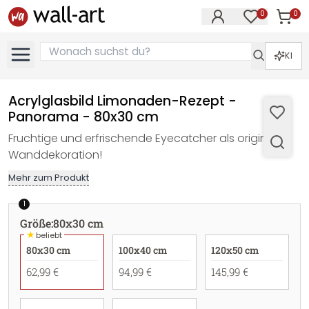
0
0
Artike
Artikel im M
KI
Acrylglasbild Limonaden-Rezept -
Panorama - 80x30 cm
Fruchtige und erfrischende Eyecatcher als originelle
Wanddekoration!
Mehr zum Produkt
1
Größe
:
80x30 cm
★
beliebt
80x30 cm
100x40 cm
120x50 cm
62,99 €
94,99 €
145,99 €