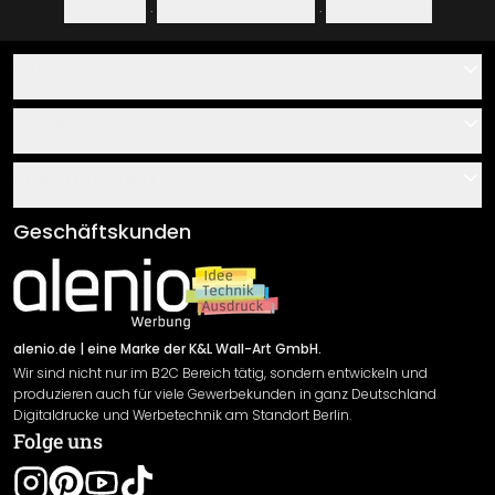
Impressum
·
Datenschutzerklärung
·
Widerrufsrecht
Hilfe
Kontakt
Service
Über uns
Gutscheine
Informationen
Fragen & Antworten
Klebe- und Montageanleitungen
AGB
Geschäftskunden
Material Übersicht
Impressum
Newsletter An-/Abmeldung
Versand & Zahlung
Sendungsverfolgung
Rücksendung
alenio.de
| eine Marke der K&L Wall-Art GmbH.
Wir sind nicht nur im B2C Bereich tätig, sondern entwickeln und
Widerrufsrecht
produzieren auch für viele Gewerbekunden in ganz Deutschland
Datenschutzerklärung
Digitaldrucke und Werbetechnik am Standort Berlin.
Folge uns
Gewährleistung
Leistungserklärung / CE-Zeichen