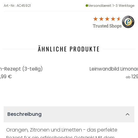
Art.-Nr.
:
AC45921
Versandbereit
: 1-3 Werktage
Trusted Shops
ÄHNLICHE PRODUKTE
-Rezept (3-teilig)
Leinwandbild Limonad
,99 €
12
ab
Beschreibung
Orangen, Zitronen und Limetten - das perfekte
Rezept für ein erfrischendes Getränk! Mit dem