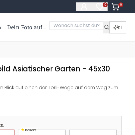
0
Artikel i
0
Artikel im Merk
n
Dein Foto auf...
KI
ild Asiatischer Garten - 45x30
n Blick auf einen der Torii-Wege auf dem Weg zum
cm
★
beliebt