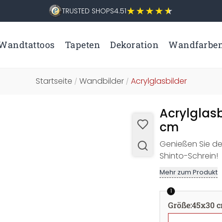
TRUSTED SHOPS
4.51
Wandtattoos
Tapeten
Dekoration
Wandfarbe
Startseite
Wandbilder
Acrylglasbilder
/
/
Acrylglasb
cm
Genießen Sie de
Shinto-Schrein!
Mehr zum Produkt
1
Größe
:
45x30 