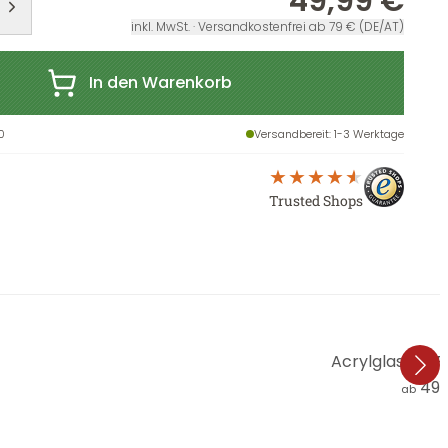
49,99 €
inkl. MwSt. · Versandkostenfrei ab 79 € (DE/AT)
In den Warenkorb
0
Versandbereit
: 1-3 Werktage
Trusted Shops
Acrylglasbild R
49,
ab