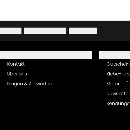
Impressum
·
Datenschutzerklärung
·
Widerrufsrecht
Hilfe
Service
Kontakt
Gutschein
Über uns
Klebe- un
Fragen & Antworten
Material Ü
Newslette
Sendungs