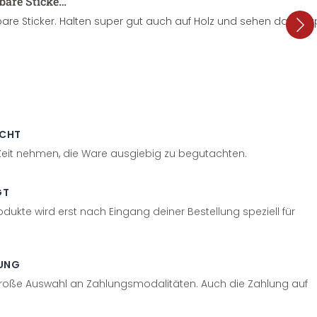
sbare Sticke…
are Sticker. Halten super gut auch auf Holz und sehen dazu su
ECHT
 Zeit nehmen, die Ware ausgiebig zu begutachten.
GT
odukte wird erst nach Eingang deiner Bestellung speziell für
UNG
große Auswahl an Zahlungsmodalitäten. Auch die Zahlung auf