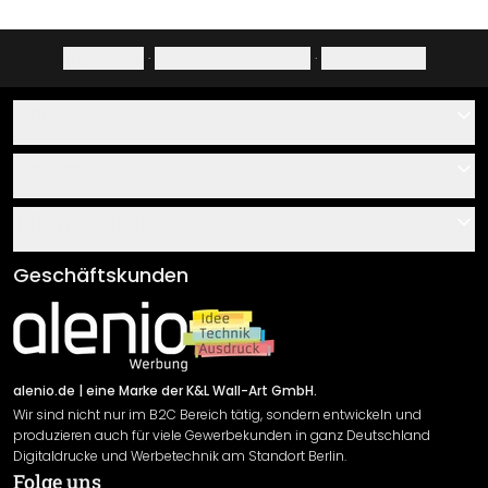
Impressum
·
Datenschutzerklärung
·
Widerrufsrecht
Hilfe
Kontakt
Service
Über uns
Gutscheine
Informationen
Fragen & Antworten
Klebe- und Montageanleitungen
AGB
Geschäftskunden
Material Übersicht
Impressum
Newsletter An-/Abmeldung
Versand & Zahlung
Sendungsverfolgung
Rücksendung
alenio.de
| eine Marke der K&L Wall-Art GmbH.
Wir sind nicht nur im B2C Bereich tätig, sondern entwickeln und
Widerrufsrecht
produzieren auch für viele Gewerbekunden in ganz Deutschland
Datenschutzerklärung
Digitaldrucke und Werbetechnik am Standort Berlin.
Folge uns