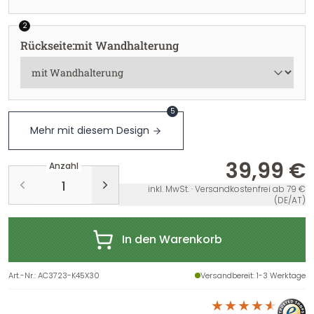
2
Rückseite
:
mit Wandhalterung
5
Mehr mit diesem Design
39,99 €
Anzahl
inkl. MwSt. · Versandkostenfrei ab 79 €
(DE/AT)
In den Warenkorb
Art.-Nr.
:
AC3723-K45X30
Versandbereit
: 1-3 Werktage