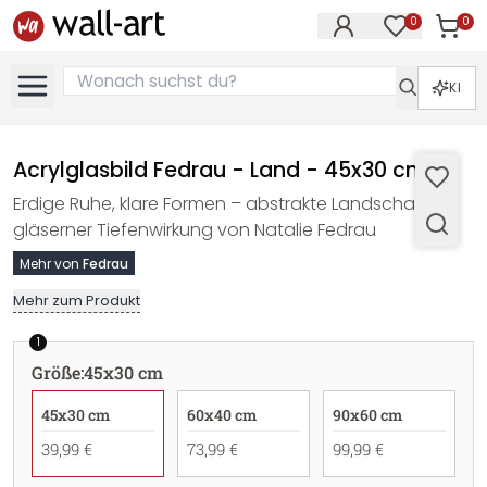
0
0
Artike
Artikel im M
KI
Acrylglasbild Fedrau - Land - 45x30 cm
Erdige Ruhe, klare Formen – abstrakte Landschaft mit
gläserner Tiefenwirkung von Natalie Fedrau
Mehr von
Fedrau
Mehr zum Produkt
1
Größe
:
45x30 cm
45x30 cm
60x40 cm
90x60 cm
39,99 €
73,99 €
99,99 €