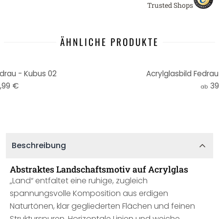
Trusted Shops
ÄHNLICHE PRODUKTE
edrau - Kubus 02
Acrylglasbild Fedr
,99 €
39
ab
Beschreibung
Abstraktes Landschaftsmotiv auf Acrylglas
„Land“ entfaltet eine ruhige, zugleich
spannungsvolle Komposition aus erdigen
Naturtönen, klar gegliederten Flächen und feinen
Strukturspuren. Horizontale Linien und weiche