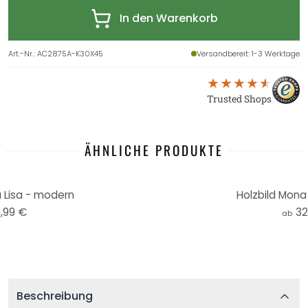
In den Warenkorb
Art.-Nr.
:
AC2875A-K30X45
Versandbereit
: 1-3 Werktage
Trusted Shops
ÄHNLICHE PRODUKTE
 Lisa - modern
Holzbild Mona
,99 €
32
ab
Beschreibung