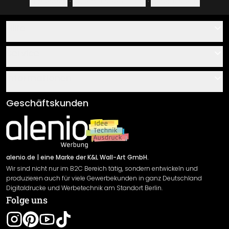
Impressum
·
Datenschutzerklärung
·
Widerrufsrecht
Hilfe
Kontakt
Service
Über uns
Gutscheine
Informationen
Fragen & Antworten
Klebe- und Montageanleitungen
AGB
Geschäftskunden
Material Übersicht
Impressum
Newsletter An-/Abmeldung
Versand & Zahlung
Sendungsverfolgung
Rücksendung
alenio.de
| eine Marke der K&L Wall-Art GmbH.
Wir sind nicht nur im B2C Bereich tätig, sondern entwickeln und
Widerrufsrecht
produzieren auch für viele Gewerbekunden in ganz Deutschland
Datenschutzerklärung
Digitaldrucke und Werbetechnik am Standort Berlin.
Folge uns
Gewährleistung
Leistungserklärung / CE-Zeichen