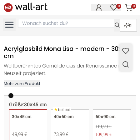
0
0
Artike
Artikel im M
KI
Acrylglasbild Mona Lisa - modern - 30x45
cm
Weltberühmtes Gemälde aus der Renaissance in die
Neuzeit projeziert.
Mehr zum Produkt
1
Größe
:
30x45 cm
★
beliebt
30x45 cm
40x60 cm
60x90 cm
119,99 €
49,99 €
73,99 €
109,99 €