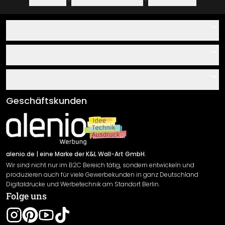
Impressum
·
Datenschutzerklärung
·
Widerrufsrecht
Hilfe
Kontakt
Service
Über uns
Gutscheine
Informationen
Fragen & Antworten
Klebe- und Montageanleitungen
AGB
Geschäftskunden
Material Übersicht
Impressum
Newsletter An-/Abmeldung
Versand & Zahlung
Sendungsverfolgung
Rücksendung
alenio.de
| eine Marke der K&L Wall-Art GmbH.
Wir sind nicht nur im B2C Bereich tätig, sondern entwickeln und
Widerrufsrecht
produzieren auch für viele Gewerbekunden in ganz Deutschland
Datenschutzerklärung
Digitaldrucke und Werbetechnik am Standort Berlin.
Folge uns
Gewährleistung
Leistungserklärung / CE-Zeichen