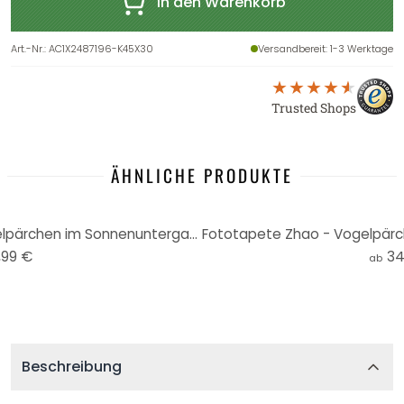
In den Warenkorb
Art.-Nr.
:
AC1X2487196-K45X30
Versandbereit
: 1-3 Werktage
Trusted Shops
ÄHNLICHE PRODUKTE
Rundes Wandbild Zhao - Vogelpärchen im Sonnenuntergang - Alu-Dibond
,99 €
34
ab
Beschreibung