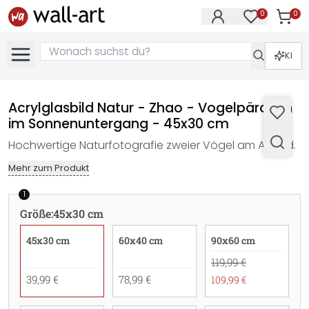
0
0
Artike
Artikel im M
KI
Acrylglasbild Natur - Zhao - Vogelpärchen
im Sonnenuntergang - 45x30 cm
Hochwertige Naturfotografie zweier Vögel am Abend.
Mehr zum Produkt
1
Größe
:
45x30 cm
45x30 cm
60x40 cm
90x60 cm
119,99 €
39,99 €
78,99 €
109,99 €