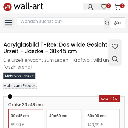
0
0
Artike
Artikel im M
KI
Acrylglasbild T-Rex: Das wilde Gesicht der
Urzeit - Jaszke - 30x45 cm
Die Urzeit erwacht zum Leben – Kraftvoll, wild und
faszinierend!
Mehr von
Jaszke
Mehr zum Produkt
1
SALE -17%
Größe
:
30x45 cm
30x45 cm
40x60 cm
60x90 cm
59,99 €
149,99 €