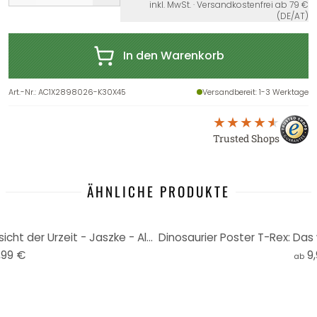
inkl. MwSt. · Versandkostenfrei ab 79 €
(DE/AT)
In den Warenkorb
Art.-Nr.
:
AC1X2898026-K30X45
Versandbereit
: 1-3 Werktage
Trusted Shops
ÄHNLICHE PRODUKTE
Wandbild T-Rex: Das wilde Gesicht der Urzeit - Jaszke - Alu-Dibond Rund
,99 €
9
ab