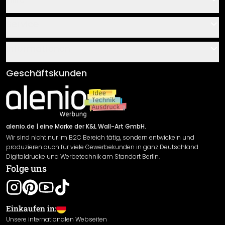
Kontakt
Service
Über uns
Gutscheine
Informationen
Fragen & Antworten
Klebe- und Montageanleitungen
AGB
Geschäftskunden
Material Übersicht
Impressum
Newsletter An-/Abmeldung
Versand & Zahlung
Sendungsverfolgung
Rücksendung
alenio.de
| eine Marke der K&L Wall-Art GmbH.
Wir sind nicht nur im B2C Bereich tätig, sondern entwickeln und
Widerrufsrecht
produzieren auch für viele Gewerbekunden in ganz Deutschland
Datenschutzerklärung
Digitaldrucke und Werbetechnik am Standort Berlin.
Folge uns
Gewährleistung
Leistungserklärung / CE-Zeichen
Cookie Einstellungen
Einkaufen in:
Unsere internationalen Webseiten