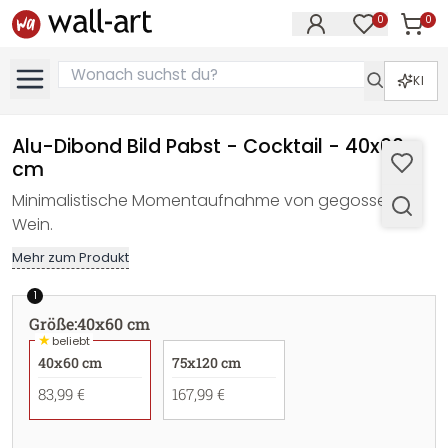
0
0
Artike
Artikel im M
KI
Alu-Dibond Bild Pabst - Cocktail - 40x60
cm
Minimalistische Momentaufnahme von gegossenem
Wein.
Mehr zum Produkt
1
Größe
:
40x60 cm
★
beliebt
40x60 cm
75x120 cm
83,99 €
167,99 €