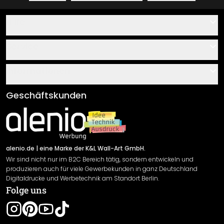
Hilfe
Kontakt
Service
Über uns
Gutscheine
Informationen
Fragen & Antworten
Klebe- und Montageanleitungen
AGB
Geschäftskunden
Material Übersicht
Impressum
Newsletter An-/Abmeldung
Versand & Zahlung
Sendungsverfolgung
Rücksendung
alenio.de
| eine Marke der K&L Wall-Art GmbH.
Wir sind nicht nur im B2C Bereich tätig, sondern entwickeln und
Widerrufsrecht
produzieren auch für viele Gewerbekunden in ganz Deutschland
Datenschutzerklärung
Digitaldrucke und Werbetechnik am Standort Berlin.
Folge uns
Gewährleistung
Leistungserklärung / CE-Zeichen