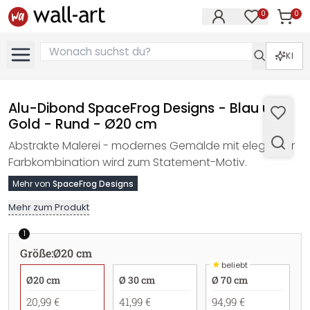
0
0
Artike
Artikel im M
KI
Alu-Dibond SpaceFrog Designs - Blau und
Gold - Rund - Ø20 cm
Abstrakte Malerei - modernes Gemälde mit eleganter
Farbkombination wird zum Statement-Motiv.
Mehr von
SpaceFrog Designs
Mehr zum Produkt
1
Größe
:
Ø20 cm
★
beliebt
Ø20 cm
Ø 30 cm
Ø 70 cm
20,99 €
41,99 €
94,99 €