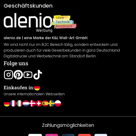
AGB
Geschäftskunden
Material Übersicht
Impressum
Newsletter An-/Abmeldung
Versand & Zahlung
Sendungsverfolgung
Rücksendung
alenio.de
| eine Marke der K&L Wall-Art GmbH.
Wir sind nicht nur im B2C Bereich tätig, sondern entwickeln und
Widerrufsrecht
produzieren auch für viele Gewerbekunden in ganz Deutschland
Datenschutzerklärung
Digitaldrucke und Werbetechnik am Standort Berlin.
Folge uns
Gewährleistung
Leistungserklärung / CE-Zeichen
Cookie Einstellungen
Einkaufen in:
Unsere internationalen Webseiten
Zahlungsmöglichkeiten