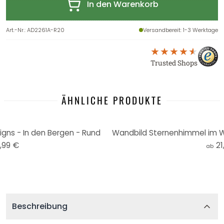
In den Warenkorb
Art.-Nr.
:
AD2261A-R20
Versandbereit
: 1-3 Werktage
Trusted Shops
ÄHNLICHE PRODUKTE
gns - In den Bergen - Rund
,99 €
21
ab
Beschreibung