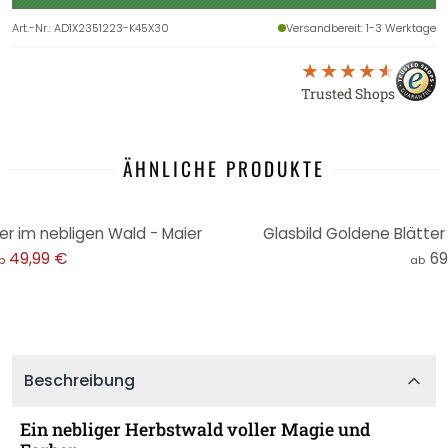
Art.-Nr.
:
AD1X2351223-K45X30
Versandbereit
: 1-3 Werktage
Trusted Shops
ÄHNLICHE PRODUKTE
er im nebligen Wald - Maier
Glasbild Goldene Blätter
49,99 €
69
b
ab
Beschreibung
Ein nebliger Herbstwald voller Magie und