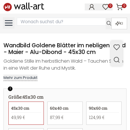
0
0
Artike
Artikel im M
KI
Wandbild Goldene Blätter im nebligen Wald
- Maier - Alu-Dibond - 45x30 cm
Goldene Stille im herbstlichen Wald – Tauchen Sie ein
in eine Welt der Ruhe und Mystik.
Mehr zum Produkt
1
Größe
:
45x30 cm
45x30 cm
60x40 cm
90x60 cm
49,99 €
87,99 €
124,99 €