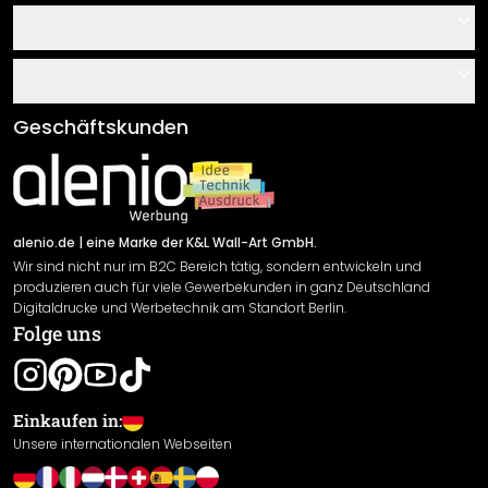
Kontakt
Service
Über uns
Gutscheine
Informationen
Fragen & Antworten
Klebe- und Montageanleitungen
AGB
Geschäftskunden
Material Übersicht
Impressum
Newsletter An-/Abmeldung
Versand & Zahlung
Sendungsverfolgung
Rücksendung
alenio.de
| eine Marke der K&L Wall-Art GmbH.
Wir sind nicht nur im B2C Bereich tätig, sondern entwickeln und
Widerrufsrecht
produzieren auch für viele Gewerbekunden in ganz Deutschland
Datenschutzerklärung
Digitaldrucke und Werbetechnik am Standort Berlin.
Folge uns
Gewährleistung
Leistungserklärung / CE-Zeichen
Cookie Einstellungen
Einkaufen in:
Unsere internationalen Webseiten