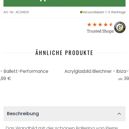
Art.-Nr.
:
AC34931
Versandbereit
: 1-3 Werktage
Trusted Shops
ÄHNLICHE PRODUKTE
 - Ballett-Performance
,99 €
39
ab
Beschreibung
Das Wandbild mit der schönen Ballerina von Pierre