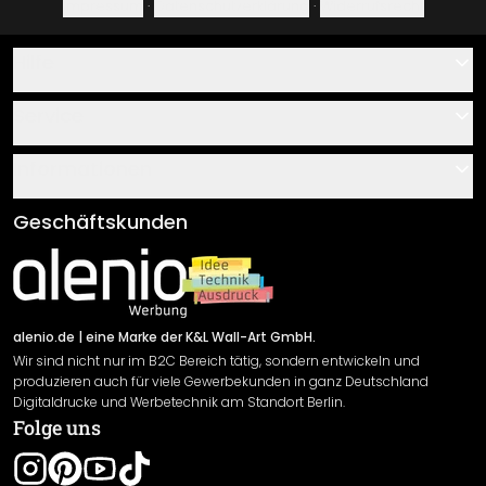
Impressum
·
Datenschutzerklärung
·
Widerrufsrecht
Hilfe
Kontakt
Service
Über uns
Gutscheine
Informationen
Fragen & Antworten
Klebe- und Montageanleitungen
AGB
Geschäftskunden
Material Übersicht
Impressum
Newsletter An-/Abmeldung
Versand & Zahlung
Sendungsverfolgung
Rücksendung
alenio.de
| eine Marke der K&L Wall-Art GmbH.
Wir sind nicht nur im B2C Bereich tätig, sondern entwickeln und
Widerrufsrecht
produzieren auch für viele Gewerbekunden in ganz Deutschland
Datenschutzerklärung
Digitaldrucke und Werbetechnik am Standort Berlin.
Folge uns
Gewährleistung
Leistungserklärung / CE-Zeichen