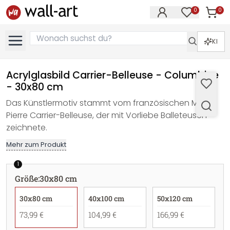
0
0
Artike
Artikel im M
KI
Acrylglasbild Carrier-Belleuse - Columbine
- 30x80 cm
Das Künstlermotiv stammt vom französischen Maler
Pierre Carrier-Belleuse, der mit Vorliebe Balleteusen
zeichnete.
Mehr zum Produkt
1
Größe
:
30x80 cm
30x80 cm
40x100 cm
50x120 cm
73,99 €
104,99 €
166,99 €