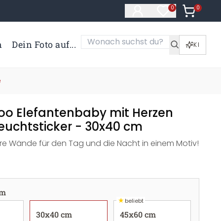
0
Artikel i
0
Artikel im Merk
n
Dein Foto auf...
KI
e
o Elefantenbaby mit Herzen
euchtsticker - 30x40 cm
Ihre Wände für den Tag und die Nacht in einem Motiv!
cm
★
beliebt
30x40 cm
45x60 cm