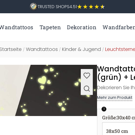
TRUSTED SHOPS
4.51
Wandtattoos
Tapeten
Dekoration
Wandfarbe
Startseite
Wandtattoos
Kinder & Jugend
Leuchtstern
/
/
/
Wandtatto
(grün) + L
Dekorieren Sie 
Mehr zum Produkt
1
Größe
:
30x40 
38x50 cm