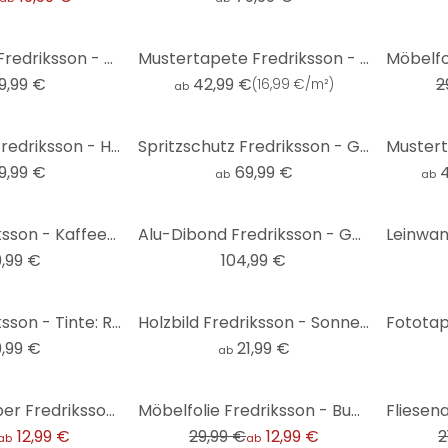
-33%
Acrylglasbild Fredriksson - Rosa Himmel
Mustertapete Fredriksson - Art-Deco: Goldene Geometrie
9,99 €
42,99 €
2
(
16,99 €/m²
)
ab
Spritzschutz Fredriksson - Hexagone: Schwarz und Grau
Spritzschutz Fredriksson - Goldene Geometrie
9,99 €
69,99 €
ab
ab
Poster Fredriksson - Kaffeetassen: Pretty Nature
Alu-Dibond Fredriksson - Goldene Berge Set - Rund (3-teilig)
9,99 €
104,99 €
Poster Fredriksson - Tinte: Rosé und Gold
Holzbild Fredriksson - Sonnenuntergang - Rund
9,99 €
21,99 €
ab
-57%
-41%
Fliesenaufkleber Fredriksson - Hexagone Buntes Perlmutt - 12er Set
Möbelfolie Fredriksson - Bunte Berge
12,99 €
29,99 €
12,99 €
2
ab
ab