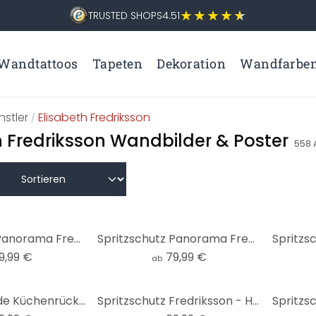
TRUSTED SHOPS
4.51
Wandtattoos
Tapeten
Dekoration
Wandfarbe
nstler
Elisabeth Fredriksson
/
h Fredriksson Wandbilder & Poster
558
Spritzschutz Panorama Fredriksson - Blau-grüner Edelstein
Spritzschutz Panorama Fredriksson - Dunkelgrüner Smaragd
9,99 €
79,99 €
ab
Selbstklebende Küchenrückwand Fredriksson - Marmor & Perlmutt
Spritzschutz Fredriksson - Hexagone: Gold und Kupfer