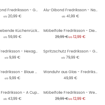
Alu-Dibond Fredriksson - Goldene Hügel - Rund
Alu-Dibond Fredriksson - Natürliche Abstraktion - Rund
20,99 €
41,99 €
ab
ab
-57%
Selbstklebende Küchenrückwand Fredriksson - Bunte Birnen
Möbelfolie Fredriksson - Die Berge
59,99 €
29,99 €
12,99 €
ab
ab
Poster Fredriksson - Hexagone: Gold und Kupfer
Spritzschutz Fredriksson - Goldene Geometrie - Panorama
9,99 €
79,99 €
ab
ab
Poster Fredriksson - Blaue Geometrie
Wanduhr aus Glas - Fredriksson - Sonnenuntergang - Ø 30 cm
9,99 €
49,99 €
ab
-57%
Holzbild Fredriksson - A Cup of Happiness - Rund
Möbelfolie Fredriksson - Wellen
43,99 €
29,99 €
12,99 €
ab
ab