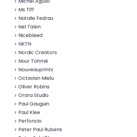
Michel Agullo
Ms Tiff
Natalie Fedrau
Nel Talen
Nicebleed
NKTN
Nordic Creators
Nour Tohmé
Nouveauprints
Octavian Mielu
Oliver Robins
Orara Studio
Paul Gauguin
Paul Klee
Perfoncio
Peter Paul Rubens