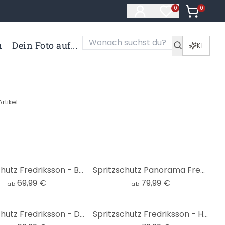
0
Artikel i
0
Artikel im Merk
n
Dein Foto auf...
KI
Artikel
Spritzschutz Fredriksson - Blau-grüner Edelstein
Spritzschutz Panorama Fredriksson - Blaue Geometrie
69,99 €
79,99 €
ab
ab
Spritzschutz Fredriksson - Dunkelgrüner Smaragd
Spritzschutz Fredriksson - Hexagone: Schwarz und Grau - Panorama