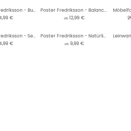
-33%
Fototapete Fredriksson - Burgunder und Bernstein - Rund - Selbstklebend/Vlies
Poster Fredriksson - Balance - Rund
4,99 €
12,99 €
2
ab
Fototapete Fredriksson - Seelenruhe - Rund - Selbstklebend/Vlies
Poster Fredriksson - Natürliche Abstraktion
4,99 €
9,99 €
ab