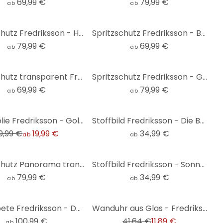
69,99 €
79,99 €
ab
ab
Spritzschutz Fredriksson - Hexagone: Blau und Gold - Panorama
Spritzschutz Fredriksson - Blaue Geometrie
79,99 €
69,99 €
ab
ab
Spritzschutz transparent Fredriksson - Bunte Birnen
Spritzschutz Fredriksson - Goldene Steine - Panorama
69,99 €
79,99 €
ab
ab
Möbelfolie Fredriksson - Goldene Geometrie
Stoffbild Fredriksson - Die Berge - Panorama
9,99 €
19,99 €
34,99 €
ab
ab
Spritzschutz Panorama transparent Fredriksson - Bunte Birnen
Stoffbild Fredriksson - Sonnenuntergang - Panorama
79,99 €
34,99 €
ab
ab
-71%
Fototapete Fredriksson - Dunkelgrüner Smaragd
Wanduhr aus Glas - Fredriksson - Herbst in den Bergen - Ø 30 cm - B-Ware
100,99 €
41,64 €
11,89 €
ab