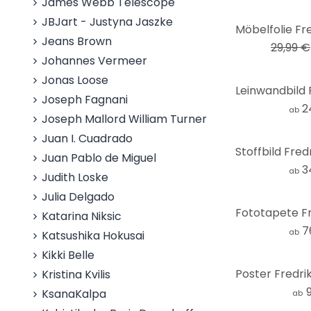
James Webb Telescope
JBJart - Justyna Jaszke
-33%
Jeans Brown
29,99 €
Johannes Vermeer
Jonas Loose
Joseph Fagnani
2
ab
Joseph Mallord William Turner
Juan I. Cuadrado
Juan Pablo de Miguel
3
ab
Judith Loske
Julia Delgado
Katarina Niksic
7
ab
Katsushika Hokusai
Kikki Belle
Kristina Kvilis
KsanaKalpa
ab