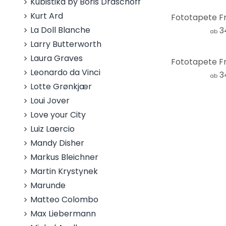
Kubistika by Boris Draschoff
Kurt Ard
La Doll Blanche
3
ab
Larry Butterworth
Laura Graves
Leonardo da Vinci
3
ab
Lotte Grønkjær
Loui Jover
Love your City
Luiz Laercio
Mandy Disher
Markus Bleichner
Martin Krystynek
Marunde
Matteo Colombo
Max Liebermann