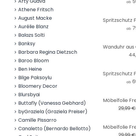
Arty Guava
5
ab
Athene Fritsch
August Macke
Aurélie Blanz
7
ab
Balazs Solti
Banksy
Barbara Regina Dietzsch
44
Baroo Bloom
Ben Heine
Bilge Paksoylu
6
ab
Bloomery Decor
Blursbyai
-33%
Buttafly (Vanessa Gebhard)
29,99 €
byGraziela (Graziela Preiser)
Camille Pissarro
-33%
Canaletto (Bernardo Bellotto)
29,99 €