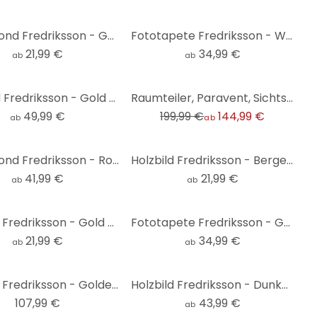
Alu-Dibond Fredriksson - Goldgrüne Geometrie - Rund
Fototapete Fredriksson - Wellen - Rund - Selbstklebend/Vlies
21,99 €
34,99 €
ab
ab
-28%
Glasbild Fredriksson - Gold und Kupfer - Rund
Raumteiler, Paravent, Sichtschutz hängend Blau grüner Edelstein - Fredriksson
49,99 €
199,99 €
144,99 €
ab
ab
Alu-Dibond Fredriksson - Rosa Himmel - Rund
Holzbild Fredriksson - Berge im goldenen Mondlicht - Rund
41,99 €
21,99 €
ab
ab
Holzbild Fredriksson - Gold und Kupfer - Rund
Fototapete Fredriksson - Gold und Kupfer - Rund - Selbstklebend/Vlies
21,99 €
34,99 €
ab
ab
Holzbild Fredriksson - Goldener Frost Set - Rund (3-teilig)
Holzbild Fredriksson - Dunkelgrüner Smaragd - Rund
107,99 €
43,99 €
ab