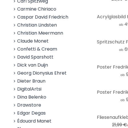
Carl Spitzweg
Carmine Chiriaco
Caspar David Friedrich
4
Christian Lindsten
ab
Christian Meermann
Claude Monet
Confetti & Cream
6
ab
David Sparshott
Dick van Duijn
Georg Dionysius Ehret
ab
Dieter Braun
DigitalArtsi
Dina Belenko
ab
Drawstore
Edgar Degas
-41%
Édouard Manet
21,99 €