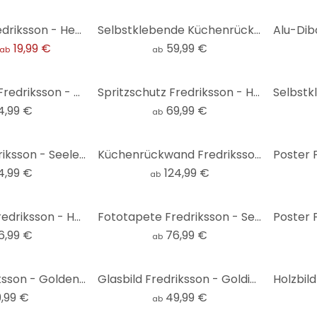
Möbelfolie Fredriksson - Hexagone: Blau und Weiß
Selbstklebende Küchenrückwand Fredriksson - Blau-grüner Edelstein
19,99 €
59,99 €
ab
ab
Leinwandbild Fredriksson - Kaffeetassen: Buntes Allerlei
Spritzschutz Fredriksson - Hexagone: Blau und Gold
4,99 €
69,99 €
ab
Stoffbild Fredriksson - Seelenruhe - Panorama
Küchenrückwand Fredriksson - Hexagone: Schwarz und Grau
4,99 €
124,99 €
ab
Fototapete Fredriksson - Herbst in den Bergen
Fototapete Fredriksson - Seelenruhe
6,99 €
76,99 €
ab
Poster Fredriksson - Goldene Geometrie
Glasbild Fredriksson - Goldige Spur im Nebel - Rund
9,99 €
49,99 €
ab