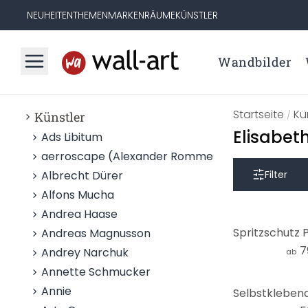
NEUHEITEN
THEMEN
MARKEN
RÄUME
KÜNSTLER
Wandbilder
Startseite
Kü
Künstler
/
Elisabet
Ads Libitum
aerroscape (Alexander Rommel)
Albrecht Dürer
Filter
Alfons Mucha
Andrea Haase
Andreas Magnusson
7
Andrey Narchuk
ab
Annette Schmucker
Annie