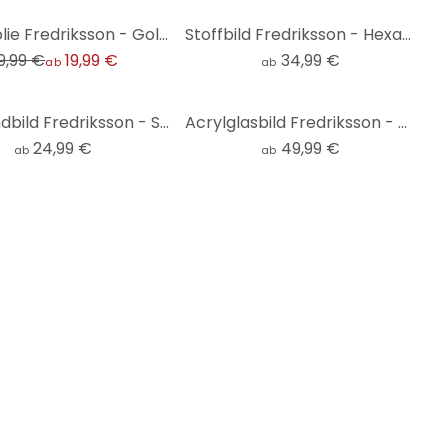
Möbelfolie Fredriksson - Gold und Silber
Stoffbild Fredriksson - Hexagone: Gold und Kupfer - Panorama
9,99 €
19,99 €
34,99 €
ab
ab
Leinwandbild Fredriksson - Seelenruhe
Acrylglasbild Fredriksson - Tinte: Rosé und Gold
24,99 €
49,99 €
ab
ab