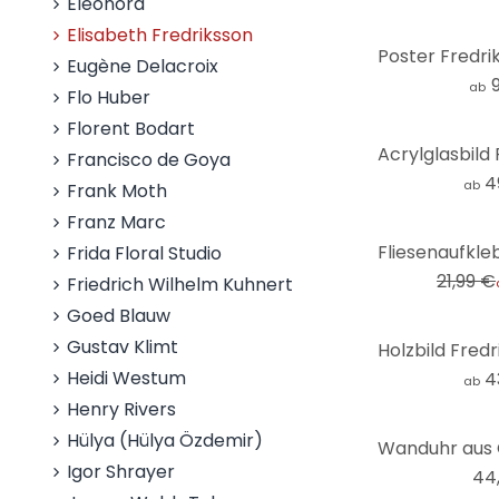
Eleonora
Elisabeth Fredriksson
Eugène Delacroix
ab
Flo Huber
Florent Bodart
Francisco de Goya
4
ab
Frank Moth
Franz Marc
-41%
Frida Floral Studio
21,99 €
Friedrich Wilhelm Kuhnert
Goed Blauw
Gustav Klimt
Heidi Westum
4
ab
Henry Rivers
Hülya (Hülya Özdemir)
Igor Shrayer
44