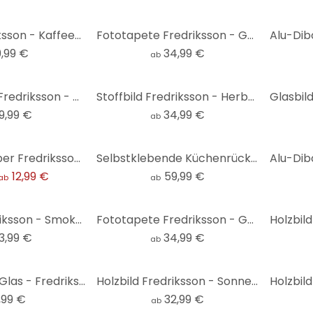
Poster Fredriksson - Kaffeetassen: Buntes Allerlei
Fototapete Fredriksson - Goldige Spur im Nebel - Rund - Selbstklebend/Vlies
9,99 €
34,99 €
ab
Acrylglasbild Fredriksson - Kaffeetassen: Pretty Black & Gold
Stoffbild Fredriksson - Herbst in den Bergen - Panorama
9,99 €
34,99 €
ab
Fliesenaufkleber Fredriksson - Dunkelgrüner Smaragd - 12er Set
Selbstklebende Küchenrückwand Fredriksson - Blaue Geometrie
12,99 €
59,99 €
ab
ab
Holzbild Fredriksson - Smoky Cubes - Rund
Fototapete Fredriksson - Goldene Tinte mit Nuancen in Rosé - Rund - Selbstklebend/Vlies
3,99 €
34,99 €
ab
Wanduhr aus Glas - Fredriksson - Blaue Geometrie Ø30 cm
Holzbild Fredriksson - Sonnenuntergang
,99 €
32,99 €
ab