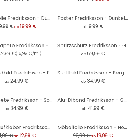
Möbelfolie Fredriksson - Dunkelgrüner Smaragd
Poster Fredriksson - Dunkelgrüner Smaragd
9,99 €
19,99 €
9,99 €
ab
ab
Mustertapete Fredriksson - Hexagone: Gold und Kupfer
Spritzschutz Fredriksson - Glasmalerei: Rosé und Gold
42,99 €
69,99 €
(
16,99 €/m²
)
ab
Leinwandbild Fredriksson - Farben des Sommers
Stoffbild Fredriksson - Berge im goldenen Mondlicht - Panorama
24,99 €
34,99 €
ab
ab
Fototapete Fredriksson - Sonnenuntergang - Rund - Selbstklebend/Vlies
Alu-Dibond Fredriksson - Gold und Kupfer - Rund
34,99 €
41,99 €
ab
ab
-33%
Fliesenaufkleber Fredriksson - Buntes Terrazzo - 12er Set
Möbelfolie Fredriksson - Hexagone: Blau und Gold
1,99 €
12,99 €
29,99 €
19,99 €
ab
ab