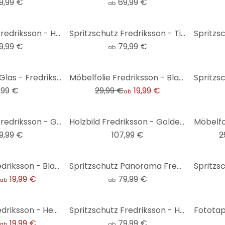
9,99 €
69,99 €
ab
Spritzschutz Fredriksson - Hexagone: Gold und Kupfer - Panorama
Spritzschutz Fredriksson - Tinte: Rosé und Gold - Panorama
9,99 €
79,99 €
ab
-33%
Wanduhr aus Glas - Fredriksson - Herbst in den Bergen Ø30 cm
Möbelfolie Fredriksson - Blaue Geometrie
,99 €
29,99 €
19,99 €
ab
-33%
Spritzschutz Fredriksson - Goldene Steine
Holzbild Fredriksson - Goldene Berge Set - Rund (3-teilig)
9,99 €
107,99 €
2
Möbelfolie Fredriksson - Blau-grüner Edelstein
Spritzschutz Panorama Fredriksson - Blauer Winterhimmel
19,99 €
79,99 €
ab
ab
Möbelfolie Fredriksson - Hexagone: Gold und Kupfer
Spritzschutz Fredriksson - Hexagone: Blau und Weiß - Panorama
19,99 €
79,99 €
ab
ab