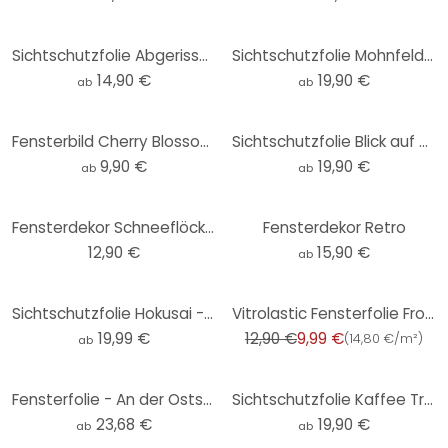
Sichtschutzfolie Abgerissene Poster 2 - quadratisc
Sichtschutzfolie Mohnfeld im Sonnenuntergang
14,90 €
19,90 €
ab
ab
Fensterbild Cherry Blossoms
Sichtschutzfolie Blick auf die Amalfiküste
9,90 €
19,90 €
ab
ab
Fensterdekor Schneeflöckchen
Fensterdekor Retro
12,90 €
15,90 €
ab
-23%
Sichtschutzfolie Hokusai - Die große Welle
Vitrolastic Fensterfolie Frost
19,99 €
12,90 €
9,99 €
(
14,80 €/m²
)
ab
Fensterfolie - An der Ostsee
Sichtschutzfolie Kaffee Träume
23,68 €
19,90 €
ab
ab