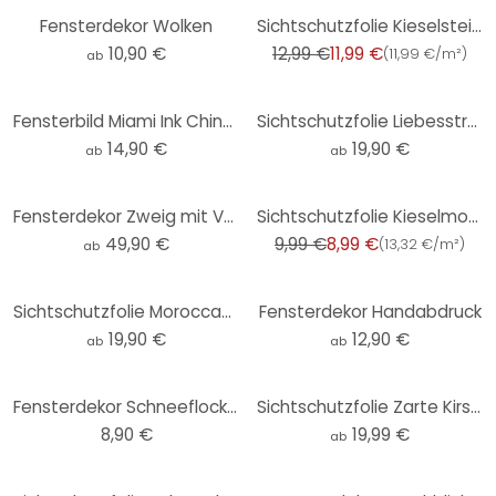
-8%
Fensterdekor Wolken
Sichtschutzfolie Kieselsteine, 67 x 150 cm
10,90 €
12,99 €
11,99 €
(
11,99 €/m²
)
ab
Fensterbild Miami Ink Chinesischer Drachen
Sichtschutzfolie Liebesstrand
14,90 €
19,90 €
ab
ab
-10%
Fensterdekor Zweig mit Vogelkäfig
Sichtschutzfolie Kieselmosaik, 45 x 150 cm
49,90 €
9,99 €
8,99 €
(
13,32 €/m²
)
ab
Sichtschutzfolie Moroccan Wall - quadratisch
Fensterdekor Handabdruck
19,90 €
12,90 €
ab
ab
Fensterdekor Schneeflocken
Sichtschutzfolie Zarte Kirschblüten
8,90 €
19,99 €
ab