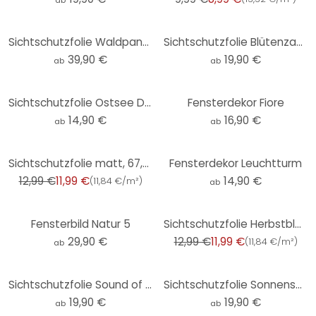
ab
Sichtschutzfolie Waldpanorama - Panorama
Sichtschutzfolie Blütenzauber
39,90 €
19,90 €
ab
ab
Sichtschutzfolie Ostsee Dünenlandschaft - quadrat
Fensterdekor Fiore
14,90 €
16,90 €
ab
ab
-8%
Sichtschutzfolie matt, 67,5 x 150 cm
Fensterdekor Leuchtturm
12,99 €
11,99 €
14,90 €
(
11,84 €/m²
)
ab
-8%
Fensterbild Natur 5
Sichtschutzfolie Herbstblätter, 67,5 x 150 cm
29,90 €
12,99 €
11,99 €
(
11,84 €/m²
)
ab
Sichtschutzfolie Sound of the ocean
Sichtschutzfolie Sonnenschein im Bambuswald
19,90 €
19,90 €
ab
ab