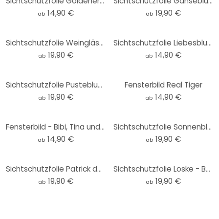
Sichtschutzfolie Goldener Herbst - quadratisch
Sichtschutzfolie Gänseblümchen im Detail
14,90 €
19,90 €
ab
ab
Sichtschutzfolie Weingläser - quadratisch
Sichtschutzfolie Liebesblumen - quadratisch
19,90 €
14,90 €
ab
ab
Sichtschutzfolie Pusteblumen-Poesie
Fensterbild Real Tiger
19,90 €
14,90 €
ab
ab
Fensterbild - Bibi, Tina und Alex Ausflug
Sichtschutzfolie Sonnenblumenfeld - Panorama
14,90 €
19,90 €
ab
ab
Sichtschutzfolie Patrick der Seestern
Sichtschutzfolie Loske - Ballonfahrt - Panorama
19,90 €
19,90 €
ab
ab