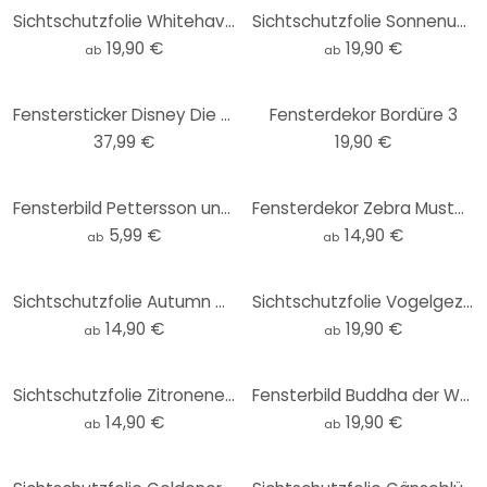
Sichtschutzfolie Whitehaven Beach - Panorama
Sichtschutzfolie Sonnenuntergang im Weinberg
19,90 €
19,90 €
ab
ab
Fenstersticker Disney Die Eiskönigin Blumen
Fensterdekor Bordüre 3
37,99 €
19,90 €
Fensterbild Pettersson und Findus - Springender Findus
Fensterdekor Zebra Muster 1
5,99 €
14,90 €
ab
ab
Sichtschutzfolie Autumn Waterfall - quadratisch
Sichtschutzfolie Vogelgezwitscher in der Kirschbl�
14,90 €
19,90 €
ab
ab
Sichtschutzfolie Zitroneneiswürfel - quadratisch
Fensterbild Buddha der Weise
14,90 €
19,90 €
ab
ab