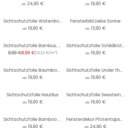
24,90 €
19,90 €
ab
ab
Sichtschutzfolie Waterdrops
Fensterbild Liebe Sonne
19,90 €
13,90 €
ab
ab
-10%
Sichtschutzfolie Bambus, 45 x 150 cm
Sichtschutzfolie Schildkröte auf Reisen
9,99 €
8,99 €
19,90 €
(
13,32 €/m²
)
ab
Sichtschutzfolie Baumkronen im Wald
Sichtschutzfolie Under the Trees
19,90 €
19,90 €
ab
ab
Sichtschutzfolie Nautilus
Sichtschutzfolie Seestern im Sand
19,90 €
19,90 €
ab
ab
Sichtschutzfolie Bamboo Forest
Fensterdekor Pfotentapsen
19,90 €
24,90 €
ab
ab