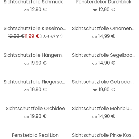
Sichtschutzfolie Schmucker - Sonnenaufgang
Fensterdekor Durchblick
12,90 €
12,90 €
ab
ab
-8%
Sichtschutzfolie Kieselmosaik, 67,5 x 150 cm
Sichtschutzfolie Ornamente aus dem Abendland - quadratisch
12,99 €
11,99 €
14,99 €
(
11,84 €/m²
)
ab
Sichtschutzfolie Hängematte
Sichtschutzfolie Segelboot im Sonnenuntergang - quadratisch
19,90 €
14,90 €
ab
ab
Sichtschutzfolie Fliegerschirmchen
Sichtschutzfolie Getrocknete Kräuter
19,90 €
19,90 €
ab
ab
Sichtschutzfolie Orchidee
Sichtschutzfolie Mohnblumen im Rapsfeld - quadrati
19,90 €
14,90 €
ab
ab
Fensterbild Real Lion
Sichtschutzfolie Pinke Kosmeen