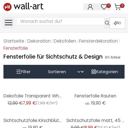
0
0
Artike
Artikel im M
KI
Startseite
Dekoration
Dekofolien
Fensterdekoration
/
/
/
/
Fensterfolie
Fensterfolie für Sichtschutz & Design
811
Artikel
Filter
Kategorien
-38%
Dekofolie Transparent White
Fensterfolie Rauten
12,90 €
7,99 €
19,90 €
(
7,99 €/m²
)
ab
-10%
Sichtschutzfolie Kirschblüten - Panorama
Sichtschutzfolie matt, 45 x 150 cm
19,90 €
9,99 €
8,99 €
(
13,32 €/m²
)