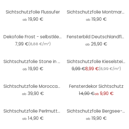
Sichtschutzfolie Flussufer
Sichtschutzfolie Montmartre
19,90 €
19,90 €
ab
ab
Dekofolie Frost - selbstklebend
Fensterbild Deutschlandflagge
7,99 €
26,90 €
(
8,88 €/m²
)
ab
-10%
Sichtschutzfolie Stone in Sand 2
Sichtschutzfolie Kieselsteine, 45 x 150 cm
19,90 €
9,99 €
8,99 €
(
8,99 €/m²
)
ab
-34%
Sichtschutzfolie Moroccan - Panorama
Fensterdekor Sichtschutz
39,90 €
14,90 €
9,90 €
ab
ab
Sichtschutzfolie Perlmuttglanz - quadratisch
Sichtschutzfolie Bergsee-Idylle
14,90 €
19,90 €
ab
ab