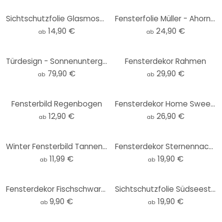
Sichtschutzfolie Glasmosaik - quadratisch
Fensterfolie Müller - Ahornbaum - Panorama
14,90 €
24,90 €
ab
ab
Türdesign - Sonnenuntergang im Mosaik
Fensterdekor Rahmen
79,90 €
29,90 €
ab
ab
Fensterbild Regenbogen
Fensterdekor Home Sweet Home
12,90 €
26,90 €
ab
ab
Winter Fensterbild Tannenkranz mit Zapfen und Baumwollblüten | Fensterdeko Weihnachten
Fensterdekor Sternennacht
11,99 €
19,90 €
ab
ab
Fensterdekor Fischschwarm
Sichtschutzfolie Südseestrand - Panorama
9,90 €
19,90 €
ab
ab