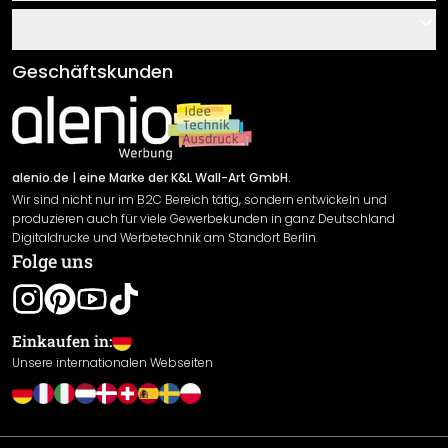
Über uns
Gutscheine
Informationen
Fragen & Antworten
Klebe- und Montageanleitungen
AGB
Geschäftskunden
Material Übersicht
Impressum
Newsletter An-/Abmeldung
Versand & Zahlung
Sendungsverfolgung
Rücksendung
alenio.de
| eine Marke der K&L Wall-Art GmbH.
Wir sind nicht nur im B2C Bereich tätig, sondern entwickeln und
Widerrufsrecht
produzieren auch für viele Gewerbekunden in ganz Deutschland
Datenschutzerklärung
Digitaldrucke und Werbetechnik am Standort Berlin.
Folge uns
Gewährleistung
Leistungserklärung / CE-Zeichen
Cookie Einstellungen
Einkaufen in:
Unsere internationalen Webseiten