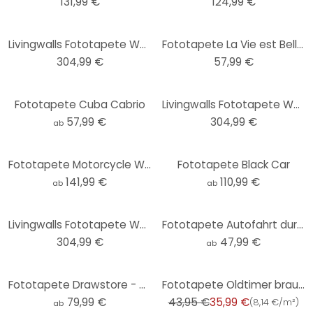
131,99 €
124,99 €
Livingwalls Fototapete Walls by Patel 2 mustang 2
Fototapete La Vie est Belle - rot - 144x260 cm
304,99 €
57,99 €
Fototapete Cuba Cabrio
Livingwalls Fototapete Walls by Patel 2 mustang 1
57,99 €
304,99 €
ab
Fototapete Motorcycle Wheels
Fototapete Black Car
141,99 €
110,99 €
ab
ab
Livingwalls Fototapete Walls by Patel 2 mustang 3
Fototapete Autofahrt durch den Regen - Takkar
304,99 €
47,99 €
ab
-18%
Fototapete Drawstore - Desaster Pin Up Plants
Fototapete Oldtimer braun beige - Vliestapete Modern Livingwalls - matt und glatt
79,99 €
43,95 €
35,99 €
(
8,14 €/m²
)
ab