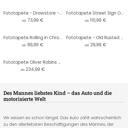
Fototapete - Drawstore - Pickup
Fototapete Street Sign One way
73,99 €
110,99 €
ab
ab
Fototapete Rolling in Chrome
Fototapete - Old Rusted Cars - Rund - Selbstklebend/Vlies
89,99 €
29,99 €
ab
ab
Fototapete Oliver Robins - Spielstraße
234,99 €
ab
Des Mannes liebstes Kind – das Auto und die
motorisierte Welt
Wir wissen es schon längst: Das Auto zählt wahrscheinlich
zu den allerliebsten Beschäftigungen des Mannes, der