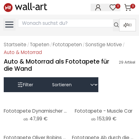
0
0
Artike
Artikel im M
KI
Startseite
Tapeten
Fototapeten
Sonstige Motive
/
/
/
/
Auto & Motorrad
Auto & Motorrad als Fototapete für
29
Artikel
die Wand
Filter
Fototapete Dynamischer Mountainbiker - Jaszke
Fototapete - Muscle Car
47,99 €
153,99 €
ab
ab
Fototapete Oliver Robins - Spielstraße - Rund - Selbstklebend/Vlies
Fototapete Ab durch die Wand - 192x260 cm