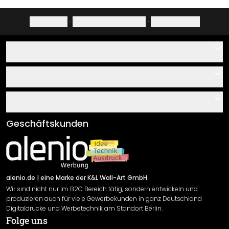
Impressum
·
Datenschutzerklärung
·
Widerrufsrecht
Hilfe
Kontakt
Service
Über uns
Gutscheine
Informationen
Fragen & Antworten
Klebe- und Montageanleitungen
AGB
Geschäftskunden
Material Übersicht
Impressum
Newsletter An-/Abmeldung
Versand & Zahlung
Sendungsverfolgung
Rücksendung
alenio.de
| eine Marke der K&L Wall-Art GmbH.
Wir sind nicht nur im B2C Bereich tätig, sondern entwickeln und
Widerrufsrecht
produzieren auch für viele Gewerbekunden in ganz Deutschland
Datenschutzerklärung
Digitaldrucke und Werbetechnik am Standort Berlin.
Folge uns
Gewährleistung