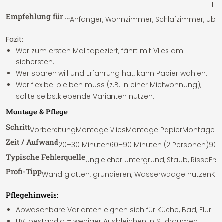
- Fe
Empfehlung für …
Anfänger, Wohnzimmer, Schlafzimmer, übera
Fazit:
Wer zum ersten Mal tapeziert, fährt mit Vlies am
sichersten.
Wer sparen will und Erfahrung hat, kann Papier wählen.
Wer flexibel bleiben muss (z.B. in einer Mietwohnung),
sollte selbstklebende Varianten nutzen.
Montage & Pflege
Schritt
Vorbereitung
Montage Vlies
Montage Papier
Montage s
Zeit / Aufwand
20–30 Minuten
60–90 Minuten (2 Personen)
90–
Typische Fehlerquelle
Ungleicher Untergrund, Staub, Risse
Ers
Profi-Tipp
Wand glätten, grundieren, Wasserwaage nutzen
Kle
Pflegehinweis:
Abwaschbare Varianten eignen sich für Küche, Bad, Flur.
UV-beständig = weniger Ausbleichen in Südräumen.