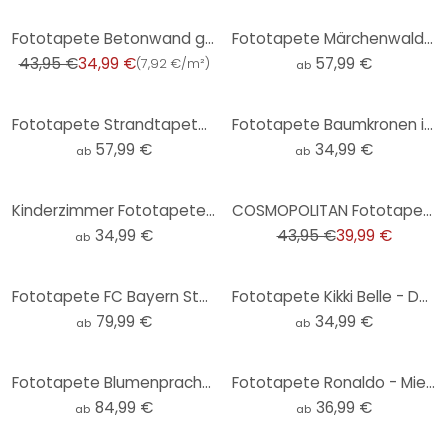
-20%
Fototapete Betonwand grau grün - Vliestapete Industrial Livingwalls - matt und glatt
Fototapete Märchenwald - Waldtapete - Kiciak
43,95 €
34,99 €
57,99 €
(
7,92 €/m²
)
ab
Fototapete Strandtapete - Sonnenuntergang über Strand und Meer - Sisi & Seb
Fototapete Baumkronen im Himmel
57,99 €
34,99 €
ab
ab
-9%
Kinderzimmer Fototapete Märchenhafter Wald mit Einhörnern - Kikki Belle - Rund - Selbstklebend/Vlies
COSMOPOLITAN Fototapete Wald Bäume Vögel - Naturmotiv Vliestapete Beige Grau
34,99 €
43,95 €
39,99 €
ab
Fototapete FC Bayern Stadion Choreo bei Tag
Fototapete Kikki Belle - Der Bärenkönig - Rund - Selbstklebend/Vlies
79,99 €
34,99 €
ab
ab
Fototapete Blumenpracht in warmen Pastelltönen - Paksoylu
Fototapete Ronaldo - Mielu
84,99 €
36,99 €
ab
ab