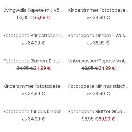
-32%
Livingwalls Tapete mit Vögeln Metropolitan Stories THE WALL Vliestapete rosa, braun
Kinderzimmer Fototapete Kikki Belle - Dschungel Jive - Sepia - Rund - Selbstklebend/Vlies
52,30 €
35,69 €
34,99 €
ab
Fototapete Pfingstrosen rosé - Blumentapete - Haase
Fototapete Ombre - Wüstenmorgen
84,99 €
36,99 €
ab
ab
-28%
-20%
Fototapete Blumen, Blätter Floral Vliestapete Natur matt in Beige 2,70 x 1,59 m
Unterwasser-Tapete Vintage Bunt - Vliestapete mit Fischen für Wohnzimmer & Bad
34,95 €
24,99 €
43,95 €
34,99 €
Kinderzimmer Fototapete Kleiner Teddybär mit Luftballon - Magnusson - Rund - Selbstklebend/Vlies
Fototapete Minimalistischer Baum in ruhiger Landschaft | Natur Tapete - Flour - Rund - Selbstklebend
34,99 €
34,99 €
ab
ab
-29%
Fototapete für das Kinderzimmer - Unterwasser-Abenteuer mit Meerestieren - Oliver Robins - Rund - Se
Fototapete Blätter Grün Weiß - Vliestapete mit Aquarellmotiv für Wohnzimmer & Schlafzimmer
34,99 €
98,95 €
69,99 €
ab