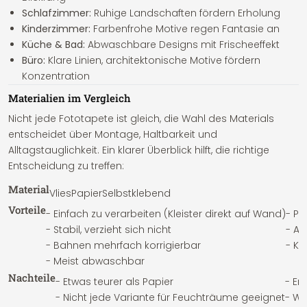
Schlafzimmer:
Ruhige Landschaften fördern Erholung
Kinderzimmer:
Farbenfrohe Motive regen Fantasie an
Küche & Bad:
Abwaschbare Designs mit Frischeeffekt
Büro:
Klare Linien, architektonische Motive fördern
Konzentration
Materialien im Vergleich
Nicht jede Fototapete ist gleich, die Wahl des Materials
entscheidet über Montage, Haltbarkeit und
Alltagstauglichkeit. Ein klarer Überblick hilft, die richtige
Entscheidung zu treffen:
Material
Vlies
Papier
Selbstklebend
Vorteile
- Einfach zu verarbeiten (Kleister direkt auf Wand)
- Pr
- Stabil, verzieht sich nicht
- A
- Bahnen mehrfach korrigierbar
- Kl
- Meist abwaschbar
Nachteile
- Etwas teurer als Papier
- Er
- Nicht jede Variante für Feuchträume geeignet
- We