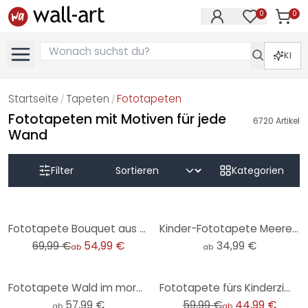
0
0
Artike
Artikel im M
KI
Startseite
Tapeten
Fototapeten
/
/
Fototapeten mit Motiven für jede
6720
Artikel
Wand
Filter
Kategorien
-21%
Fototapete Bouquet aus Trockenblumen - Blumentapete - Treechild
Kinder-Fototapete Meerestiere tief im Ozean - Oliver Robins - Rund - Selbstklebend/Vlies
69,99 €
54,99 €
34,99 €
ab
ab
-25%
Fototapete Wald im morgendlichen Nebel - Waldtapete - Maier
Fototapete fürs Kinderzimmer Süße Tiere im Wald - Kvilis
57,99 €
59,99 €
44,99 €
ab
ab