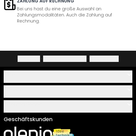
ZAHLUNG AUF RECHNUNG
Bei uns hast du eine große Auswahl an
Zahlungsmodalitäten. Auch die Zahlung auf
Rechnung.
Impressum
·
Datenschutzerklärung
·
Widerrufsrecht
Hilfe
Kontakt
Service
Über uns
Gutscheine
Informationen
Fragen & Antworten
Klebe- und Montageanleitungen
AGB
Geschäftskunden
Material Übersicht
Impressum
Newsletter An-/Abmeldung