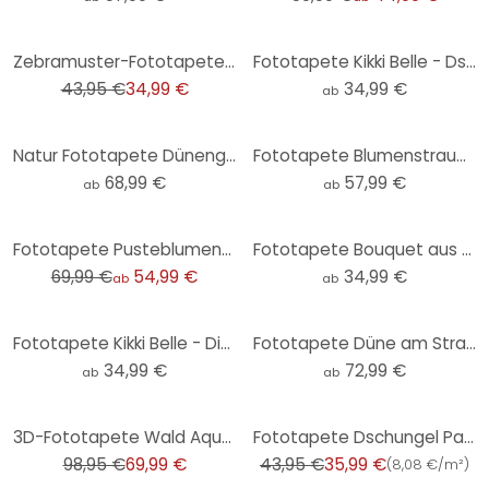
-20%
Zebramuster-Fototapete Beige Schwarz - Vliestapete Animal Print - Wandtapete exotisch
Fototapete Kikki Belle - Dschungel Jive - Rund - Selbstklebend/Vlies
43,95 €
34,99 €
34,99 €
ab
Natur Fototapete Dünengras in der Abendsonne - Treechild
Fototapete Blumenstrauß mit Pfingstrosen - UN Designs
68,99 €
57,99 €
ab
ab
-21%
Fototapete Pusteblumen-Traum im Frühling - Paksoylu
Fototapete Bouquet aus Trockenblumen - Blumentapete Rund - Treechild - Selbstklebend/Vlies
69,99 €
54,99 €
34,99 €
ab
ab
Fototapete Kikki Belle - Dinowelt - Rund - Selbstklebend/Vlies
Fototapete Düne am Strand bei Sonnenuntergang
34,99 €
72,99 €
ab
ab
-29%
-18%
3D-Fototapete Wald Aquarell Dunkelgrün - Vliestapete mit Bergmotiv für Wohnzimmer
Fototapete Dschungel Palmen Grün Blau mit Papagei Vliestapete Wohnzimmer
98,95 €
69,99 €
43,95 €
35,99 €
(
8,08 €/m²
)