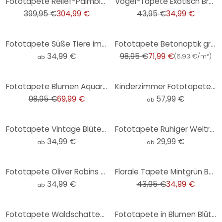
Fototapete Relief-Palmblatt 3D in Grau - Vliestapete
Vogel-Tapete Exotisch Braun Bunt - Vliestapete mit Pfauen für Wohnzimmer & Schlafzimmer
399,95 €
304,99 €
43,95 €
34,99 €
-27%
Fototapete Süße Tiere im Wald - Kinderzimmertapete Rund - Kvilis - Selbstklebend/Vlies
Fototapete Betonoptik grau beige - Beton & Steine Livingwalls - matt und glatt
34,99 €
98,95 €
71,99 €
(
6,93 €/m²
)
ab
-29%
Fototapete Blumen Aquarell Beige - Vliestapete mit zarten Blüten - Vintage Design
Kinderzimmer Fototapete Sonnensystem mit Planeten und Erde - Ms Tiff
98,95 €
69,99 €
57,99 €
ab
Fototapete Vintage Blütenpracht auf der Wiese | Blumentapete - Lola Peacock - Rund - Selbstklebend/V
Fototapete Ruhiger Weltraum - Rund - Selbstklebend/Vlies
34,99 €
29,99 €
ab
ab
-20%
Fototapete Oliver Robins - Niedliche Tiere unter Palmen - Rund - Selbstklebend/Vlies
Florale Tapete Mintgrün Bunt - Vliestapete mit Blumenmotiv für Schlafzimmer & Wohnzimmer
34,99 €
43,95 €
34,99 €
ab
-29%
-33%
Fototapete Waldschatten Natur Grau Grün - Vliestapete mit Schatteneffekt - Naturtapete
Fototapete in Blumen Blüten grün, beige Floral