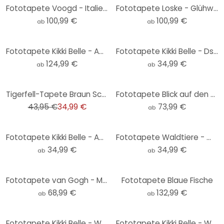
Fototapete Voogd - Italienische Landschaft mit Schirmkiefern
Fototapete Loske - Glühwürmchen
100,99 €
100,99 €
ab
ab
Fototapete Kikki Belle - Abenteuer der Dinos
Fototapete Kikki Belle - Dschungelkatzen - Rund - Selbstklebend/Vlies
124,99 €
34,99 €
ab
ab
-20%
Tigerfell-Tapete Braun Schwarz - Fototapete Animal Print - exotische Vliestapete
Fototapete Blick auf den See - Landschaftstapete - Keller
43,95 €
34,99 €
73,99 €
ab
Fototapete Kikki Belle - Abenteuer der Dinos - Rund - Selbstklebend/Vlies
Fototapete Waldtiere - Waldtapete Kinderzimmer - Kvilis - Rund - Selbstklebend/Vlies
34,99 €
34,99 €
ab
ab
Fototapete van Gogh - Mandelblüte ocker
Fototapete Blaue Fische
68,99 €
132,99 €
ab
ab
Fototapete Kikki Belle - Waldspaß - Rund - Selbstklebend/Vlies
Fototapete Kikki Belle - Welt der Tiere - Rund - Selbstklebend/Vlies