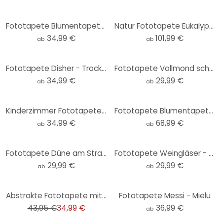
Fototapete Blumentapete | Trockenblumen - Eleganz der Vergänglichkeit - Treechild - Rund - Selbstkle
Natur Fototapete Eukalyptuswald in den Yarra Ranges - Colombo
34,99 €
101,99 €
ab
ab
Fototapete Disher - Trockenblumen - Rund - Selbstklebend/Vlies
Fototapete Vollmond schwarz-weiß - Rund - Selbstklebend/Vlies
34,99 €
29,99 €
ab
ab
Kinderzimmer Fototapete World Map - Braun - Rund - Selbstklebend/Vlies
Fototapete Blumentapete - Wildblumen in Kreide-Optik Greige - Bloomery Decor
34,99 €
68,99 €
ab
ab
Fototapete Düne am Strand bei Sonnenuntergang - Rund - Selbstklebend/Vlies
Fototapete Weingläser - Rund - Selbstklebend/Vlies
29,99 €
29,99 €
ab
ab
-20%
Abstrakte Fototapete mit geometrischem Muster - Vliestapete Retro Farben - Moderne Tapete
Fototapete Messi - Mielu
43,95 €
34,99 €
36,99 €
ab