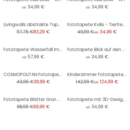
34,99 €
34,99 €
ab
ab
-29%
-30%
Livingwalls abstrakte Tapete Metropolitan Stories THE WALL Vliestapete bunt
Fototapete Kvilis - Tierfreunde im Wald
117,75 €
83,29 €
49,99 €
34,99 €
ab
Fototapete Wasserfall im Wald - Landschaftstapete - Foto
Fototapete Blick auf den See - Landschaftstapete Rund - Keller - Selbstklebend/Vlies
57,99 €
34,99 €
ab
ab
-9%
-13%
COSMOPOLITAN Fototapete Blätter Ranken Blau Weiß - Design Vliestapete Natur
Kinderzimmer Fototapete Meerestiere tief im Ozean - Oliver Robins
43,95 €
39,99 €
142,99 €
124,99 €
ab
-29%
Fototapete Blätter Grün Aquarell - Vliestapete mit Pflanzenmotiv für Schlafzimmer
Fototapete mit 3D-Design - Abstrakte Ringe beige - Grande - Rund - Selbstklebend/Vlies
98,95 €
69,99 €
34,99 €
ab