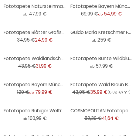
-21%
Fototapete Natursteinmauer
Fototapete Bayern München Stadion Mia san mia
47,99 €
69,99 €
54,99 €
ab
ab
-28%
Fototapete Blätter Grafisch Vliestapete Modern matt in Beige 2,70 x 1,59 m
Guido Maria Kretschmer Fototapete Art Edition Holunderblüten beige
34,95 €
24,99 €
259 €
ab
-27%
Fototapete Waldlandschaft Kiefern Grau Grün – Vliestapete erweiterbar
Fototapete Bunte Wildblumen - Blumentapete - UN Designs
43,95 €
31,99 €
57,99 €
ab
-38%
-18%
Fototapete Bayern München Stadion Choreo Pack Mas
Fototapete Wald Braun Beige Vliestapete Bäume Tapete für Wohnzimmer, Schlafzimmer
129 €
79,99 €
43,95 €
35,99 €
(
8,08 €/m²
)
ab
-20%
Fototapete Ruhiger Weltraum
COSMOPOLITAN Fototapete Blätter Blau Gelb - Vliestapete mit Farbverlauf Modern
100,99 €
52,30 €
41,64 €
ab
-24%
-20%