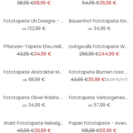
98,95 €
69,99 €
54,95 €
36,99 €
Fototapete UN Designs - Fleur de Paris
Bauernhof Fototapete Kinderzimmer - Oliver Robins - Rund - Selbstklebend/Vlies
132,99 €
34,99 €
ab
ab
-20%
-6%
Pflanzen-Tapete Efeu Hellgrün - Vliestapete mit Blättermotiv für Wohnzimmer & Schlafzimmer
Livingwalls Fototapete Walls by Patel funky birds 3
43,95 €
34,99 €
259,99 €
244,99 €
-18%
Fototapete Abstrakter Marmor mit Blau und Goldeffekt
Fototapete Blumen rosa beige - Vliestapete Blumen Pflanzen Livingwalls - matt und glatt
68,99 €
43,95 €
35,99 €
(
8,09 €/m²
)
ab
Fototapete Oliver Robins - Baumhaus Party - Rund - Selbstklebend/Vlies
Fototapete Verborgenes Licht im Morgennebel | Tapete mit Baum-Motiv - Hobday
34,99 €
57,99 €
ab
ab
-40%
-4%
Wald-Fototapete Nebelgrün Grau - Naturtapete Bäume - Erweiterbare Vliestapete
Papier Fototapete - Avengers Unite - 368 x 254 cm
49,95 €
29,99 €
106,68 €
101,99 €