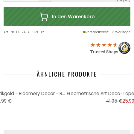
In den Warenkorb
Art.-Nr.
:
FT3245A-192X192
Versandbereit
: 1-3 Werktage
Trusted Shops
ÄHNLICHE PRODUKTE
-38%
Fototapete Mandala Boho Antikgold - Bloomery Decor - Rund - Selbstklebend/Vlies
,99 €
41,95 €
25,9