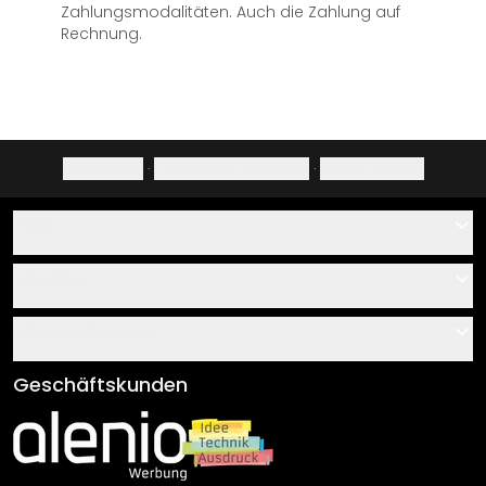
Zahlungsmodalitäten. Auch die Zahlung auf
Rechnung.
Impressum
·
Datenschutzerklärung
·
Widerrufsrecht
Hilfe
Kontakt
Service
Über uns
Gutscheine
Informationen
Fragen & Antworten
Klebe- und Montageanleitungen
AGB
Geschäftskunden
Material Übersicht
Impressum
Newsletter An-/Abmeldung
Versand & Zahlung
Sendungsverfolgung