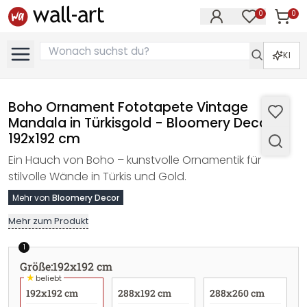
0
0
Artike
Artikel im M
KI
Boho Ornament Fototapete Vintage
Mandala in Türkisgold - Bloomery Decor -
192x192 cm
Ein Hauch von Boho – kunstvolle Ornamentik für
stilvolle Wände in Türkis und Gold.
Mehr von
Bloomery Decor
Mehr zum Produkt
1
Größe
:
192x192 cm
★
beliebt
192x192 cm
288x192 cm
288x260 cm