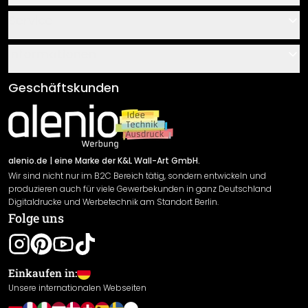
Kontakt
Service
Über uns
Gutscheine
Informationen
Fragen & Antworten
Klebe- und Montageanleitungen
AGB
Geschäftskunden
Material Übersicht
Impressum
Newsletter An-/Abmeldung
Versand & Zahlung
Sendungsverfolgung
Rücksendung
alenio.de
| eine Marke der K&L Wall-Art GmbH.
Wir sind nicht nur im B2C Bereich tätig, sondern entwickeln und
Widerrufsrecht
produzieren auch für viele Gewerbekunden in ganz Deutschland
Datenschutzerklärung
Digitaldrucke und Werbetechnik am Standort Berlin.
Folge uns
Gewährleistung
Leistungserklärung / CE-Zeichen
Cookie Einstellungen
Einkaufen in:
Unsere internationalen Webseiten