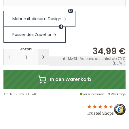
12
Mehr mit diesem Design
4
Passendes Zubehör
34,99 €
Anzahl
inkl. MwSt. · Versandkostenfrei ab 79 €
(DE/AT)
In den Warenkorb
Art.-Nr.
:
FTS2761A-R40
Versandbereit
: 1-3 Werktage
Trusted Shops