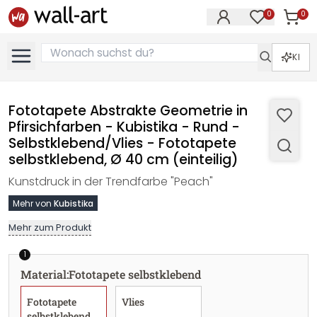
0
0
Artike
Artikel im M
KI
Fototapete Abstrakte Geometrie in
Pfirsichfarben - Kubistika - Rund -
Selbstklebend/Vlies - Fototapete
selbstklebend, Ø 40 cm (einteilig)
Kunstdruck in der Trendfarbe "Peach"
Mehr von
Kubistika
Mehr zum Produkt
1
Material
:
Fototapete selbstklebend
Fototapete
Vlies
selbstklebend