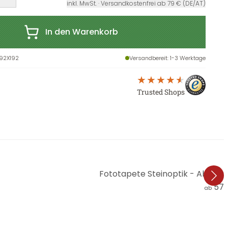
inkl. MwSt. · Versandkostenfrei ab 79 € (DE/AT)
In den Warenkorb
92X192
Versandbereit
: 1-3 Werktage
Trusted Shops
Fototapete Steinoptik - Abstrak
57,
ab