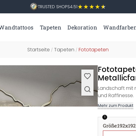
TRUSTED SHOPS
4.51
Wandtattoos
Tapeten
Dekoration
Wandfarbe
Startseite
Tapeten
Fototapeten
/
/
Fototapet
Metallicf
Landschaft mit m
und Raffinesse.
Mehr zum Produkt
1
Größe
:
192x192