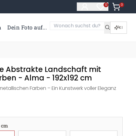
0
Artikel i
0
Artikel im Merk
n
Dein Foto auf...
KI
e Abstrakte Landschaft mit
arben - Alma - 192x192 cm
etallischen Farben – Ein Kunstwerk voller Eleganz
 cm