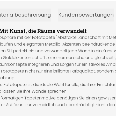
terialbeschreibung
Kundenbewertungen
 Mit Kunst, die Räume verwandelt
osphäre mit der Fototapete "Abstrakte Landschaft mit Meta
bverläufen und eleganten Metallic-Akzenten beeindruckend
en Stil perfekt ein und verwandelt jede Wand in ein Kunstw
len Goldakzenten schafft eine harmonische und gleichzeiti
umkonzepte integrieren und sorgen für ein stilvolles Amb
 Fototapete nicht nur eine brillante Farbqualität, sondern a
rahlung.
totapete ist die ideale Wahl für alle, die ihrer Einrichtu
d lassen Sie Ihre Wände sprechen!
roßformatigen Tapetenmotive benötigen Sie einen gewissen
ter Auflösung unvermeidlich und beeinträchtigt nicht den