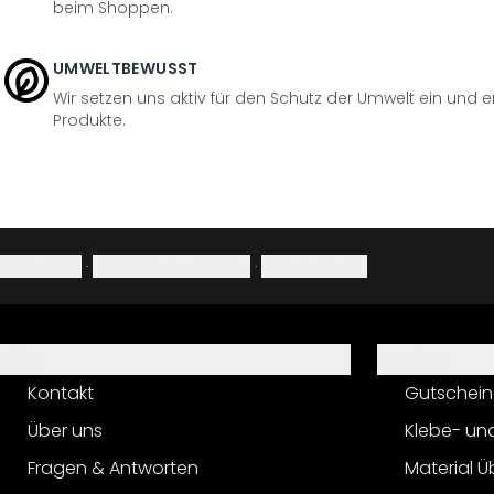
beim Shoppen.
UMWELTBEWUSST
Wir setzen uns aktiv für den Schutz der Umwelt ein und 
Produkte.
Impressum
·
Datenschutzerklärung
·
Widerrufsrecht
Hilfe
Service
Kontakt
Gutschein
Über uns
Klebe- un
Fragen & Antworten
Material Ü