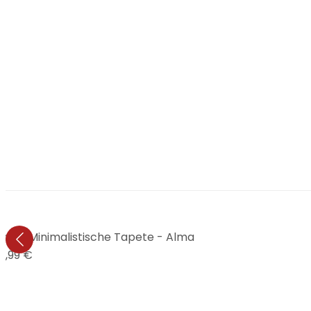
ste | Minimalistische Tapete - Alma
7,99 €