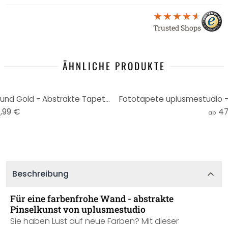
Trusted Shops
ÄHNLICHE PRODUKTE
Fototapete Pinselstriche Blau und Gold - Abstrakte Tapete - Haniff
Fototapete uplusmestudio - L
,99 €
47
ab
Beschreibung
Für eine farbenfrohe Wand - abstrakte
Pinselkunst von uplusmestudio
Sie haben Lust auf neue Farben? Mit dieser