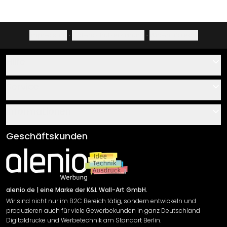
Impressum
·
Datenschutzerklärung
·
Widerrufsrecht
Hilfe
Kontakt
Service
Über uns
Gutscheine
Informationen
Fragen & Antworten
Klebe- und Montageanleitungen
AGB
Geschäftskunden
Material Übersicht
Impressum
Newsletter An-/Abmeldung
Versand & Zahlung
Sendungsverfolgung
Rücksendung
alenio.de
| eine Marke der K&L Wall-Art GmbH.
Wir sind nicht nur im B2C Bereich tätig, sondern entwickeln und
Widerrufsrecht
produzieren auch für viele Gewerbekunden in ganz Deutschland
Datenschutzerklärung
Digitaldrucke und Werbetechnik am Standort Berlin.