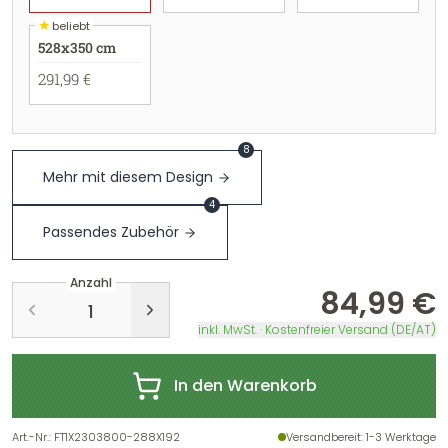
★
beliebt
528x350 cm
291,99 €
8
Mehr mit diesem Design
4
Passendes Zubehör
Anzahl
84,99 €
inkl. MwSt. · Kostenfreier Versand (DE/AT)
In den Warenkorb
Art.-Nr.
:
FT1X2303800-288X192
Versandbereit
: 1-3 Werktage