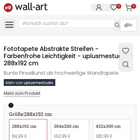
0
0
Artike
Artikel im M
KI
Fototapete Abstrakte Streifen -
Farbenfrohe Leichtigkeit - uplusmestudio -
288x192 cm
Bunte Pinselkunst als hochwertige Wandtapete.
Mehr von
uplusmestudio
Mehr zum Produkt
1
Größe
:
288x192 cm
288x192 cm
384x260 cm
432x300 cm
84,99 €
163,99 €
185,99 €