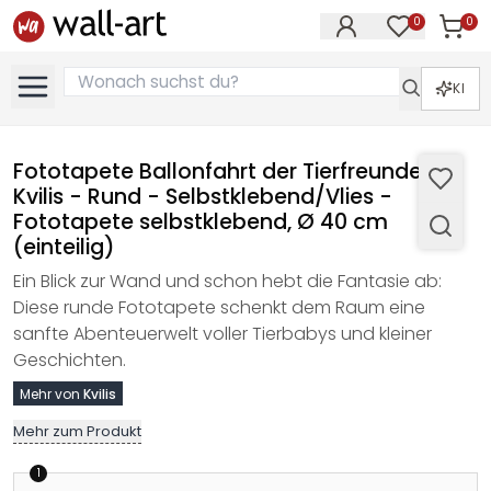
0
0
Artike
Artikel im M
KI
Fototapete Ballonfahrt der Tierfreunde -
Kvilis - Rund - Selbstklebend/Vlies -
Fototapete selbstklebend, Ø 40 cm
(einteilig)
Ein Blick zur Wand und schon hebt die Fantasie ab:
Diese runde Fototapete schenkt dem Raum eine
sanfte Abenteuerwelt voller Tierbabys und kleiner
Geschichten.
Mehr von
Kvilis
Mehr zum Produkt
1