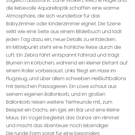
zugleich ausstrahlt. Zarte Wolken, weiche Hügel und
die liebevolle Aquarelloptik schaffen eine warme
Atmosphäre, die sich wunderbar für das
Babyzimmer oder Kinderzimmer eignet. Die Szene
wirkt wie eine Seite aus einem Bilderbuch und lädt
jeden Tag dazu ein, neue Details zu entdecken.
Im Mittelpunkt steht eine fröhliche Reise durch die
Luft: Ein Zebra fährt entspannt Fahrrad und trägt
Blumen im Körbchen, während ein kleiner Elefant auf
einem Roller vorbeisaust. Links fliegt ein Hase im
Flugzeug, und über allem schweben Heißluftballons
mit tierischen Passagieren. Ein Löwe schaut aus
seinem eigenen Ballonkorb, und im großen
Ballonkorb reisen weitere Tierfreunde mit, zum
Beispiel ein Dachs, ein Igel, ein Bär und eine kleine
Maus. Ein Vogel begleitet das Ganze am Himmel
und macht das Abenteuer noch lebendiger.
Die runde Form sorgt für eine besonders