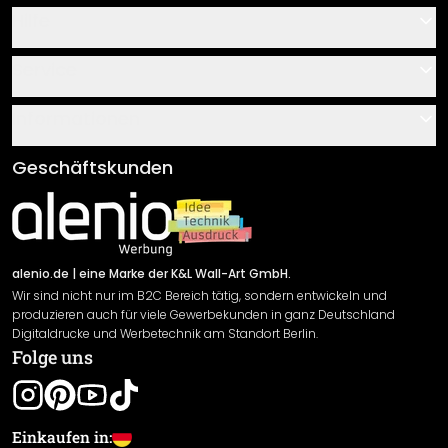
Hilfe
Kontakt
Service
Über uns
Gutscheine
Informationen
Fragen & Antworten
Klebe- und Montageanleitungen
AGB
Geschäftskunden
Material Übersicht
Impressum
Newsletter An-/Abmeldung
Versand & Zahlung
Sendungsverfolgung
Rücksendung
alenio.de
| eine Marke der K&L Wall-Art GmbH.
Wir sind nicht nur im B2C Bereich tätig, sondern entwickeln und
Widerrufsrecht
produzieren auch für viele Gewerbekunden in ganz Deutschland
Datenschutzerklärung
Digitaldrucke und Werbetechnik am Standort Berlin.
Folge uns
Gewährleistung
Leistungserklärung / CE-Zeichen
Cookie Einstellungen
Einkaufen in: