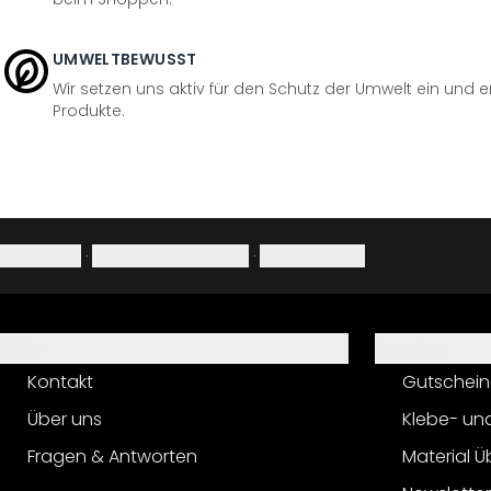
UMWELTBEWUSST
Wir setzen uns aktiv für den Schutz der Umwelt ein und 
Produkte.
Impressum
·
Datenschutzerklärung
·
Widerrufsrecht
Hilfe
Service
Kontakt
Gutschein
Über uns
Klebe- un
Fragen & Antworten
Material Ü