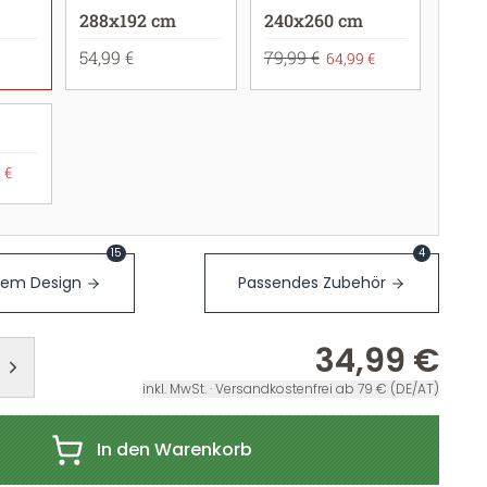
288x192 cm
240x260 cm
54,99 €
79,99 €
64,99 €
 €
15
4
sem Design
Passendes Zubehör
34,99 €
inkl. MwSt. · Versandkostenfrei ab 79 € (DE/AT)
In den Warenkorb