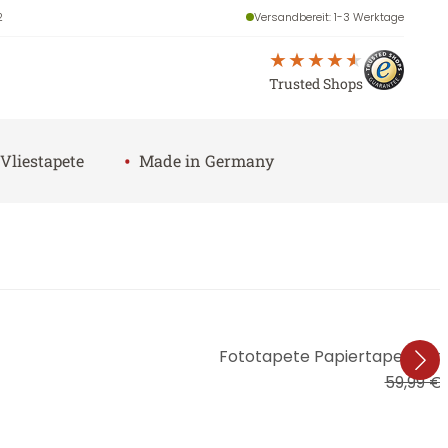
2
Versandbereit
: 1-3 Werktage
Trusted Shops
•
Vliestapete
Made in Germany
Fototapete Papiertapete Br
59,99 €