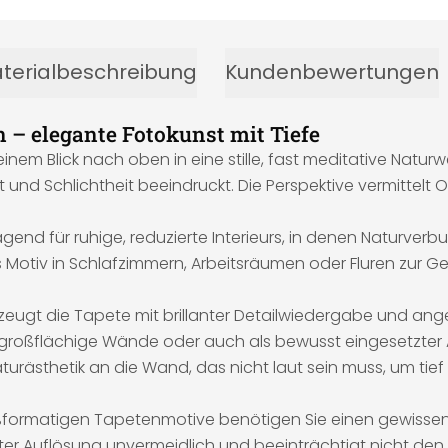
terialbeschreibung
Kundenbewertungen
– elegante Fotokunst mit Tiefe
nem Blick nach oben in eine stille, fast meditative Natur
it und Schlichtheit beeindruckt. Die Perspektive vermitte
agend für ruhige, reduzierte Interieurs, in denen Naturv
iv in Schlafzimmern, Arbeitsräumen oder Fluren zur Geltun
ugt die Tapete mit brillanter Detailwiedergabe und angen
ür großflächige Wände oder auch als bewusst eingesetzter
rästhetik an die Wand, das nicht laut sein muss, um tief zu w
roßformatigen Tapetenmotive benötigen Sie einen gewissen
ter Auflösung unvermeidlich und beeinträchtigt nicht den