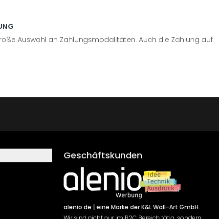
UNG
große Auswahl an Zahlungsmodalitäten. Auch die Zahlung auf
Geschäftskunden
alenio.de
| eine Marke der K&L Wall-Art GmbH.
Wir sind nicht nur im B2C Bereich tätig, sondern