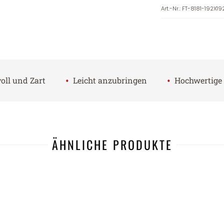
Art.-Nr.
:
FT-8181-192X19
•
•
oll und Zart
Leicht anzubringen
Hochwertige 
ÄHNLICHE PRODUKTE
-67%