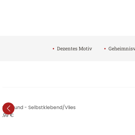
•
•
Dezentes Motiv
Geheimnisv
r - Rund - Selbstklebend/Vlies
9,99 €