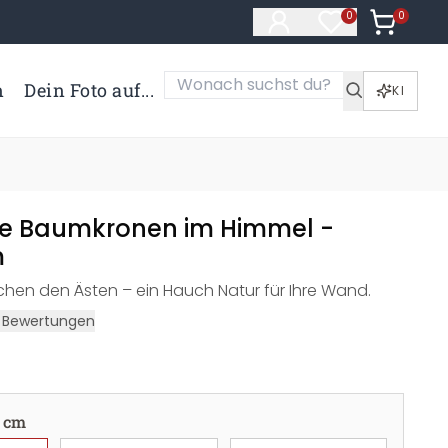
0
Artikel i
0
Artikel im Merk
n
Dein Foto auf...
KI
e Baumkronen im Himmel -
m
schen den Ästen – ein Hauch Natur für Ihre Wand.
Bewertungen
 cm