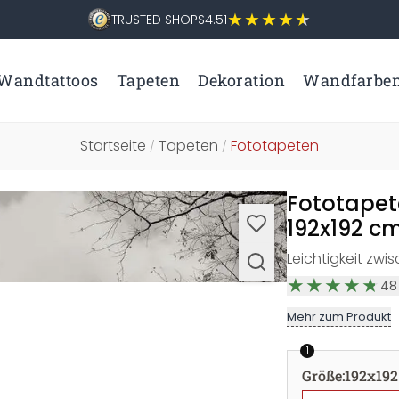
TRUSTED SHOPS
4.51
Wandtattoos
Tapeten
Dekoration
Wandfarbe
Startseite
Tapeten
Fototapeten
/
/
Fototapet
192x192 c
Leichtigkeit zwi
48
Mehr zum Produkt
1
Größe
:
192x192