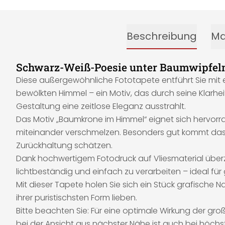
Beschreibung
Ma
Schwarz-Weiß-Poesie unter Baumwipfeln 
Diese außergewöhnliche Fototapete entführt Sie mit ei
bewölkten Himmel – ein Motiv, das durch seine Klarhe
Gestaltung eine zeitlose Eleganz ausstrahlt.
Das Motiv „Baumkrone im Himmel“ eignet sich hervorr
miteinander verschmelzen. Besonders gut kommt das Mot
Zurückhaltung schätzen.
Dank hochwertigem Fotodruck auf Vliesmaterial überze
lichtbeständig und einfach zu verarbeiten – ideal f
Mit dieser Tapete holen Sie sich ein Stück grafische Natu
ihrer puristischsten Form lieben.
Bitte beachten Sie: Für eine optimale Wirkung der g
bei der Ansicht aus nächster Nähe ist auch bei höchs