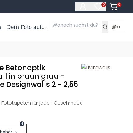
0
Artikel i
0
Artikel im Merk
n
Dein Foto auf...
KI
e Betonoptik
ll in braun grau -
e Designwalls 2 - 2,55
– Fototapeten für jeden Geschmack
4
ubehör