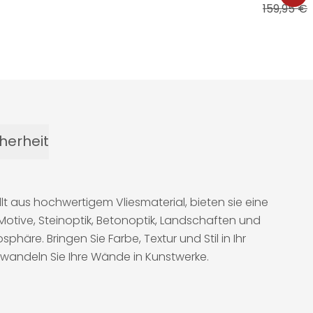
159,95 €
1
herheit
t aus hochwertigem Vliesmaterial, bieten sie eine
otive, Steinoptik, Betonoptik, Landschaften und
äre. Bringen Sie Farbe, Textur und Stil in Ihr
wandeln Sie Ihre Wände in Kunstwerke.