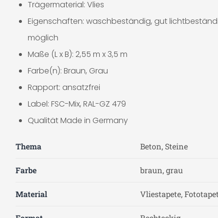
Trägermaterial: Vlies
Eigenschaften: waschbeständig, gut lichtbeständig
möglich
Maße (L x B): 2,55 m x 3,5 m
Farbe(n): Braun, Grau
Rapport: ansatzfrei
Label: FSC-Mix, RAL-GZ 479
Qualität Made in Germany
Thema
Beton, Steine
Farbe
braun, grau
Material
Vliestapete, Fototape
Format
Rechteckig