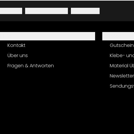
Impressum
·
Datenschutzerklärung
·
Widerrufsrecht
Hilfe
Service
Kontakt
Gutschein
Über uns
Klebe- un
Fragen & Antworten
Material Ü
Newslette
Sendungs