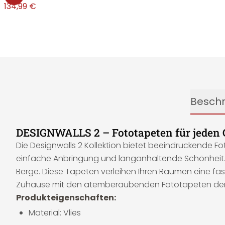
€
134,99 €
Besch
DESIGNWALLS 2 – Fototapeten für jeden
Die Designwalls 2 Kollektion bietet beeindruckende Fo
einfache Anbringung und langanhaltende Schönheit. Ta
Berge. Diese Tapeten verleihen Ihren Räumen eine fasz
Zuhause mit den atemberaubenden Fototapeten der Des
Produkteigenschaften:
Material: Vlies