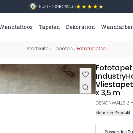
TRUSTED SHOPS
4.51
Wandtattoos
Tapeten
Dekoration
Wandfarbe
Startseite
Tapeten
Fototapeten
/
/
Fototapet
IndustryHa
Vliestapet
x 3,5 m
DESIGNWALLS 2 
Mehr zum Produkt
Passendes Z