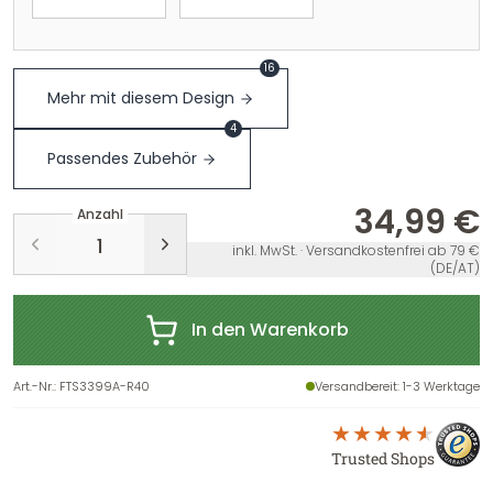
16
Mehr mit diesem Design
4
Passendes Zubehör
34,99 €
Anzahl
inkl. MwSt. · Versandkostenfrei ab 79 €
(DE/AT)
In den Warenkorb
Art.-Nr.
:
FTS3399A-R40
Versandbereit
: 1-3 Werktage
Trusted Shops