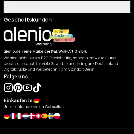
Gutscheine
Informationen
Fragen & Antworten
Klebe- und Montageanleitungen
AGB
Geschäftskunden
Material Übersicht
Impressum
Newsletter An-/Abmeldung
Versand & Zahlung
Sendungsverfolgung
Rücksendung
alenio.de
| eine Marke der K&L Wall-Art GmbH.
Wir sind nicht nur im B2C Bereich tätig, sondern entwickeln und
Widerrufsrecht
produzieren auch für viele Gewerbekunden in ganz Deutschland
Datenschutzerklärung
Digitaldrucke und Werbetechnik am Standort Berlin.
Folge uns
Gewährleistung
Leistungserklärung / CE-Zeichen
Cookie Einstellungen
Einkaufen in:
Unsere internationalen Webseiten