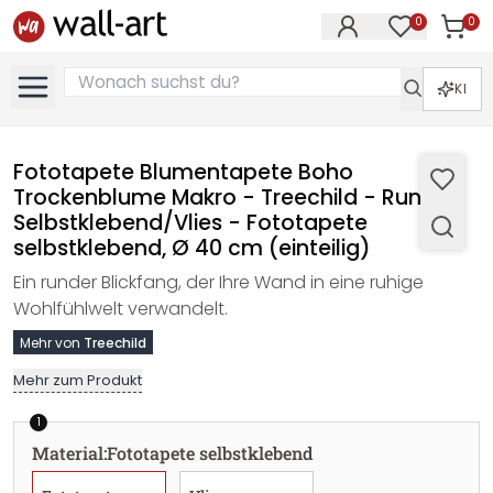
0
0
Artike
Artikel im M
KI
Fototapete Blumentapete Boho
Trockenblume Makro - Treechild - Rund -
Selbstklebend/Vlies - Fototapete
selbstklebend, Ø 40 cm (einteilig)
Ein runder Blickfang, der Ihre Wand in eine ruhige
Wohlfühlwelt verwandelt.
Mehr von
Treechild
Mehr zum Produkt
1
Material
:
Fototapete selbstklebend