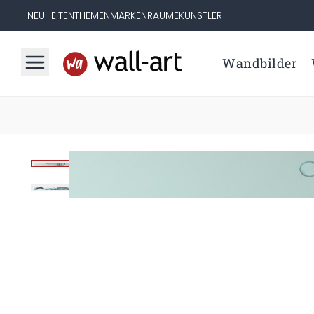
NEUHEITEN
THEMEN
MARKEN
RÄUME
KÜNSTLER
Wandbilder