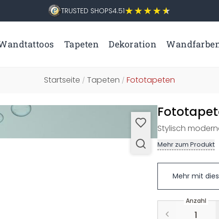
TRUSTED SHOPS
4.51
Wandtattoos
Tapeten
Dekoration
Wandfarbe
Startseite
Tapeten
Fototapeten
/
/
Fototapet
Stylisch moderne
Mehr zum Produkt
Mehr mit die
Anzahl