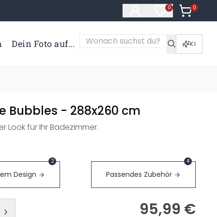
0
Artikel i
0
Artikel im Merk
n
Dein Foto auf...
KI
e Bubbles - 288x260 cm
r Look für Ihr Badezimmer.
2
4
sem Design
Passendes Zubehör
95,99 €