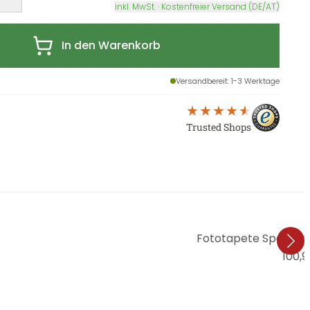
inkl. MwSt. · Kostenfreier Versand (DE/AT)
In den Warenkorb
Versandbereit
: 1-3 Werktage
Trusted Shops
Fototapete Spa Con
100,9