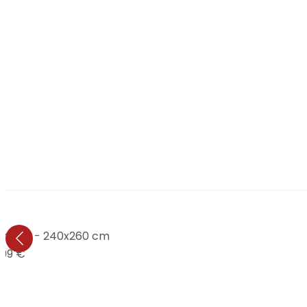
nzweig - 240x260 cm
,99 €