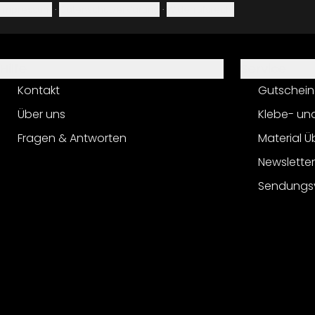
Impressum
·
Datenschutzerklärung
·
Widerrufsrecht
Hilfe
Service
Kontakt
Gutschein
Über uns
Klebe- un
Fragen & Antworten
Material Ü
Newslette
Sendungs