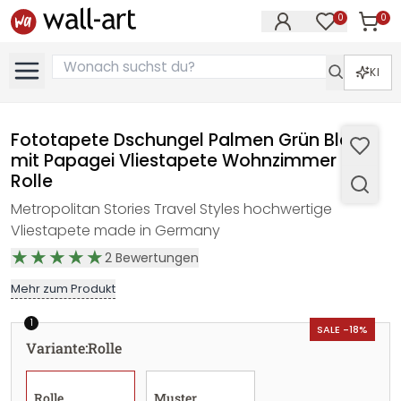
0
0
Artike
Artikel im M
KI
Fototapete Dschungel Palmen Grün Blau
mit Papagei Vliestapete Wohnzimmer -
Rolle
Metropolitan Stories Travel Styles hochwertige
Vliestapete made in Germany
2
Bewertungen
Mehr zum Produkt
1
SALE -18%
Variante
:
Rolle
Rolle
Muster