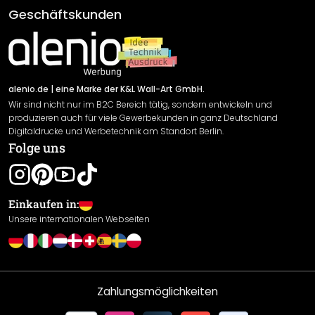
Klebe- und Montageanleitungen
AGB
Geschäftskunden
Material Übersicht
Impressum
Newsletter An-/Abmeldung
Versand & Zahlung
Sendungsverfolgung
Rücksendung
alenio.de
| eine Marke der K&L Wall-Art GmbH.
Wir sind nicht nur im B2C Bereich tätig, sondern entwickeln und
Widerrufsrecht
produzieren auch für viele Gewerbekunden in ganz Deutschland
Datenschutzerklärung
Digitaldrucke und Werbetechnik am Standort Berlin.
Folge uns
Gewährleistung
Leistungserklärung / CE-Zeichen
Cookie Einstellungen
Einkaufen in:
Unsere internationalen Webseiten
Zahlungsmöglichkeiten