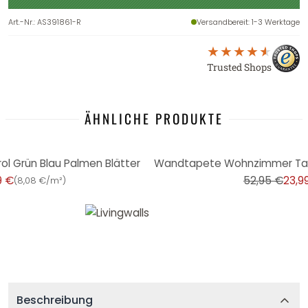
Art.-Nr.
:
AS391861-R
Versandbereit
: 1-3 Werktage
Trusted Shops
ÄHNLICHE PRODUKTE
-55%
l Grün Blau Palmen Blätter
9 €
52,95 €
23,9
(
8,08 €/m²
)
Beschreibung