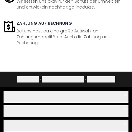
Wir setzen uns aktiv für den Schutz der Umwelt ein
und entwickeln nachhaltige Produkte.
ZAHLUNG AUF RECHNUNG
Bei uns hast du eine große Auswahl an
Zahlungsmodalitäten. Auch die Zahlung auf
Rechnung.
Impressum
·
Datenschutzerklärung
·
Widerrufsrecht
Hilfe
Kontakt
Service
Über uns
Gutscheine
Informationen
Fragen & Antworten