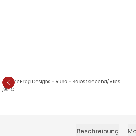
 - SpaceFrog Designs - Rund - Selbstklebend/Vlies
4,99 €
Beschreibung
Ma