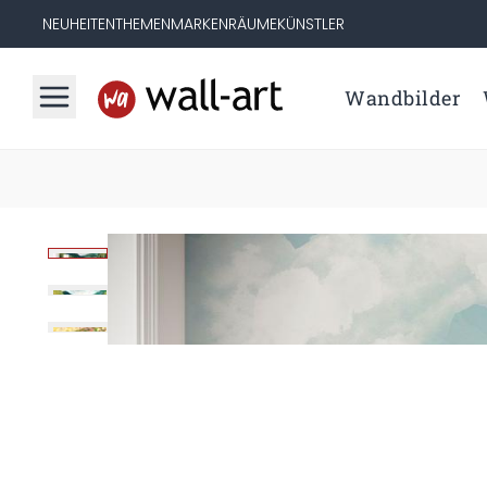
NEUHEITEN
THEMEN
MARKEN
RÄUME
KÜNSTLER
Wandbilder