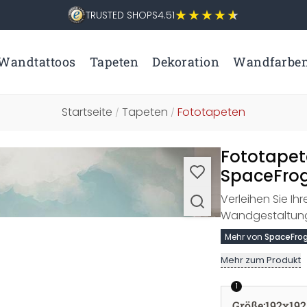
TRUSTED SHOPS
4.51
Wandtattoos
Tapeten
Dekoration
Wandfarbe
Startseite
Tapeten
Fototapeten
/
/
Fototapet
SpaceFrog
Verleihen Sie Ih
Wandgestaltung,
Mehr von
SpaceFrog
Mehr zum Produkt
1
Größe
:
192x192