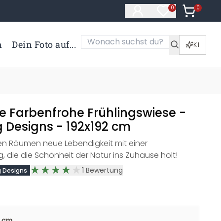
0
Artikel i
0
Artikel im Merk
n
Dein Foto auf...
KI
e Farbenfrohe Frühlingswiese -
 Designs - 192x192 cm
ren Räumen neue Lebendigkeit mit einer
 die die Schönheit der Natur ins Zuhause holt!
1
Bewertung
 Designs
 cm