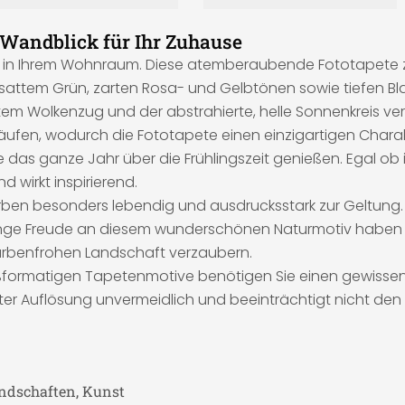
 Wandblick für Ihr Zuhause
kt in Ihrem Wohnraum. Diese atemberaubende Fototapete ze
attem Grün, zarten Rosa- und Gelbtönen sowie tiefen Bl
m Wolkenzug und der abstrahierte, helle Sonnenkreis vermi
äufen, wodurch die Fototapete einen einzigartigen Charakte
Sie das ganze Jahr über die Frühlingszeit genießen. Egal o
d wirkt inspirierend.
ben besonders lebendig und ausdrucksstark zur Geltung. 
ange Freude an diesem wunderschönen Naturmotiv haben 
farbenfrohen Landschaft verzaubern.
roßformatigen Tapetenmotive benötigen Sie einen gewissen
ter Auflösung unvermeidlich und beeinträchtigt nicht den
andschaften, Kunst