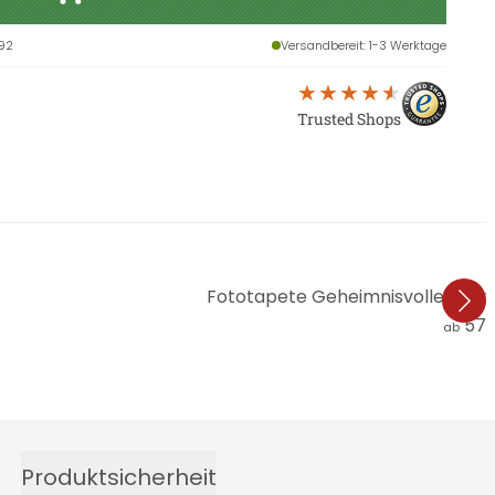
92
Versandbereit
: 1-3 Werktage
Trusted Shops
Fototapete Geheimnisvoller Neb
57,
ab
Produktsicherheit