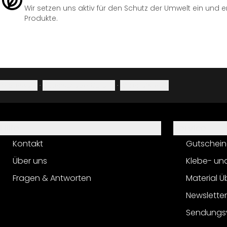
Wir setzen uns aktiv für den Schutz der Umwelt ein und 
Produkte.
Impressum
·
Datenschutzerklärung
·
Widerrufsrecht
Hilfe
Service
Kontakt
Gutschein
Über uns
Klebe- un
Fragen & Antworten
Material Ü
Newslette
Sendungs