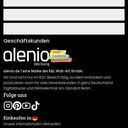
Kontakt
Service
Über uns
Gutscheine
Informationen
Fragen & Antworten
Klebe- und Montageanleitungen
AGB
Geschäftskunden
Material Übersicht
Impressum
Newsletter An-/Abmeldung
Versand & Zahlung
Sendungsverfolgung
Rücksendung
alenio.de
| eine Marke der K&L Wall-Art GmbH.
Wir sind nicht nur im B2C Bereich tätig, sondern entwickeln und
Widerrufsrecht
produzieren auch für viele Gewerbekunden in ganz Deutschland
Datenschutzerklärung
Digitaldrucke und Werbetechnik am Standort Berlin.
Folge uns
Gewährleistung
Leistungserklärung / CE-Zeichen
Cookie Einstellungen
Einkaufen in:
Unsere internationalen Webseiten