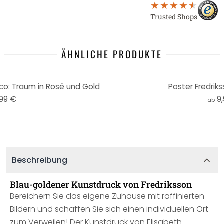
Trusted Shops
ÄHNLICHE PRODUKTE
eco: Traum in Rosé und Gold
Poster Fredriks
,99 €
9
ab
Beschreibung
Blau-goldener Kunstdruck von Fredriksson
Bereichern Sie das eigene Zuhause mit raffinierten
Bildern und schaffen Sie sich einen individuellen Ort
zum Verweilen! Der Kunstdruck von Elisabeth