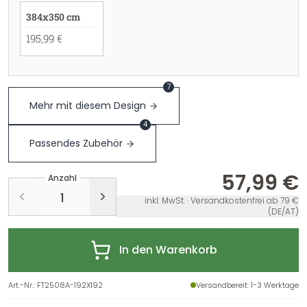
384x350 cm
195,99 €
7
Mehr mit diesem Design
4
Passendes Zubehör
57,99 €
Anzahl
inkl. MwSt. · Versandkostenfrei ab 79 €
(DE/AT)
In den Warenkorb
Art.-Nr.
:
FT2508A-192X192
Versandbereit
: 1-3 Werktage