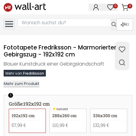
0
0
Artike
Artikel im M
KI
Fototapete Fredriksson - Marmorierter
Gebirgszug - 192x192 cm
Blauer Kunstdruck einer Gebirgslandschaft
Mehr von
Fredriksson
Mehr zum Produkt
1
Größe
:
192x192 cm
★
beliebt
192x192 cm
288x260 cm
336x300 cm
57,99 €
110,99 €
132,99 €