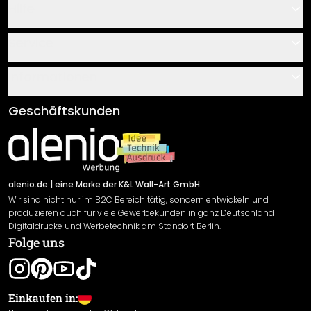
Hilfe
Kontakt
Service
Über uns
Gutscheine
Informationen
Fragen & Antworten
Klebe- und Montageanleitungen
AGB
Geschäftskunden
Material Übersicht
Impressum
Newsletter An-/Abmeldung
Versand & Zahlung
Sendungsverfolgung
Rücksendung
alenio.de
| eine Marke der K&L Wall-Art GmbH.
Wir sind nicht nur im B2C Bereich tätig, sondern entwickeln und
Widerrufsrecht
produzieren auch für viele Gewerbekunden in ganz Deutschland
Datenschutzerklärung
Digitaldrucke und Werbetechnik am Standort Berlin.
Folge uns
Gewährleistung
Leistungserklärung / CE-Zeichen
Cookie Einstellungen
Einkaufen in: