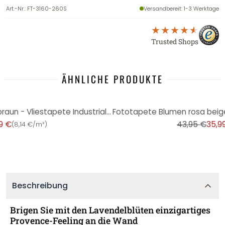
Art.-Nr.
:
FT-3160-260S
Versandbereit
: 1-3 Werktage
Trusted Shops
ÄHNLICHE PRODUKTE
-18%
Fototapete Steinoptik beige braun - Vliestapete Industrial Livingwalls - matt und glatt
9 €
43,95 €
35,9
(
8,14 €/m²
)
Beschreibung
Brigen Sie mit den Lavendelblüten einzigartiges
Provence-Feeling an die Wand