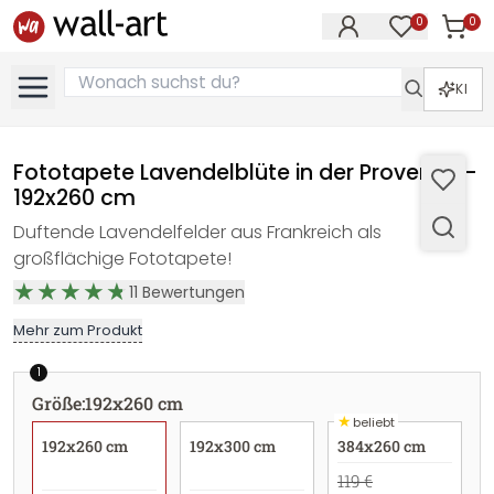
0
0
Artike
Artikel im M
KI
Fototapete Lavendelblüte in der Provence -
192x260 cm
Duftende Lavendelfelder aus Frankreich als
großflächige Fototapete!
11
Bewertungen
Mehr zum Produkt
1
Größe
:
192x260 cm
★
beliebt
192x260 cm
192x300 cm
384x260 cm
119 €