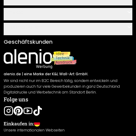
Kontakt
Service
Über uns
Gutscheine
Informationen
Fragen & Antworten
Klebe- und Montageanleitungen
AGB
Geschäftskunden
Material Übersicht
Impressum
Newsletter An-/Abmeldung
Versand & Zahlung
Sendungsverfolgung
Rücksendung
alenio.de
| eine Marke der K&L Wall-Art GmbH.
Wir sind nicht nur im B2C Bereich tätig, sondern entwickeln und
Widerrufsrecht
produzieren auch für viele Gewerbekunden in ganz Deutschland
Datenschutzerklärung
Digitaldrucke und Werbetechnik am Standort Berlin.
Folge uns
Gewährleistung
Leistungserklärung / CE-Zeichen
Cookie Einstellungen
Einkaufen in:
Unsere internationalen Webseiten