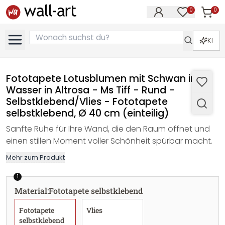
0
0
Artike
Artikel im M
KI
Fototapete Lotusblumen mit Schwan im
Wasser in Altrosa - Ms Tiff - Rund -
Selbstklebend/Vlies - Fototapete
selbstklebend, Ø 40 cm (einteilig)
Sanfte Ruhe für Ihre Wand, die den Raum öffnet und
einen stillen Moment voller Schönheit spürbar macht.
Mehr zum Produkt
1
Material
:
Fototapete selbstklebend
Fototapete
Vlies
selbstklebend