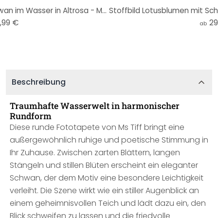
Glasbild Lotusblumen mit Schwan im Wasser in Altrosa - Ms Tiff - Rund
,99 €
29
ab
Beschreibung
Traumhafte Wasserwelt in harmonischer
Rundform
Diese runde Fototapete von Ms Tiff bringt eine
außergewöhnlich ruhige und poetische Stimmung in
Ihr Zuhause. Zwischen zarten Blättern, langen
Stängeln und stillen Blüten erscheint ein eleganter
Schwan, der dem Motiv eine besondere Leichtigkeit
verleiht. Die Szene wirkt wie ein stiller Augenblick an
einem geheimnisvollen Teich und lädt dazu ein, den
Blick schweifen zu lassen und die friedvolle