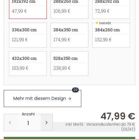
192x192 cm
288x260 cm
288x192 cm
47,99 €
106,99 €
72,99 €
★
beliebt
336x300 cm
384x350 cm
384x260 cm
121,99 €
174,99 €
132,99 €
432x300 cm
528x350 cm
153,99 €
238,99 €
20
Mehr mit diesem Design
47,99 €
Anzahl
inkl. MwSt. · Versandkostenfrei ab 79 €
(DE/AT)