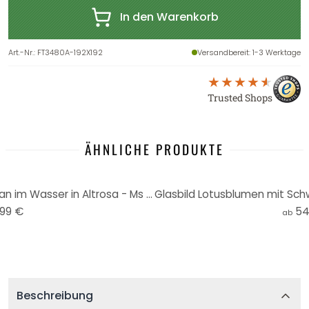
In den Warenkorb
Art.-Nr.
:
FT3480A-192X192
Versandbereit
: 1-3 Werktage
Trusted Shops
ÄHNLICHE PRODUKTE
Poster Lotusblumen mit Schwan im Wasser in Altrosa - Ms Tiff - Rund
,99 €
54
ab
Beschreibung