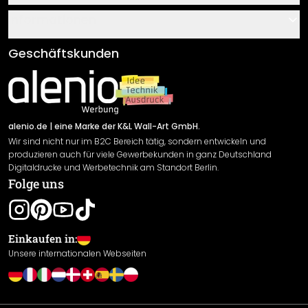
Über uns
Gutscheine
Informationen
Fragen & Antworten
Klebe- und Montageanleitungen
AGB
Geschäftskunden
Material Übersicht
Impressum
Newsletter An-/Abmeldung
Versand & Zahlung
Sendungsverfolgung
Rücksendung
alenio.de
| eine Marke der K&L Wall-Art GmbH.
Wir sind nicht nur im B2C Bereich tätig, sondern entwickeln und
Widerrufsrecht
produzieren auch für viele Gewerbekunden in ganz Deutschland
Datenschutzerklärung
Digitaldrucke und Werbetechnik am Standort Berlin.
Folge uns
Gewährleistung
Leistungserklärung / CE-Zeichen
Cookie Einstellungen
Einkaufen in:
Unsere internationalen Webseiten