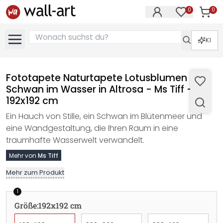
0
0
Artike
Artikel im M
KI
Fototapete Naturtapete Lotusblumen mit
Schwan im Wasser in Altrosa - Ms Tiff -
192x192 cm
Ein Hauch von Stille, ein Schwan im Blütenmeer und
eine Wandgestaltung, die Ihren Raum in eine
traumhafte Wasserwelt verwandelt.
Mehr von
Ms Tiff
Mehr zum Produkt
1
Größe
:
192x192 cm