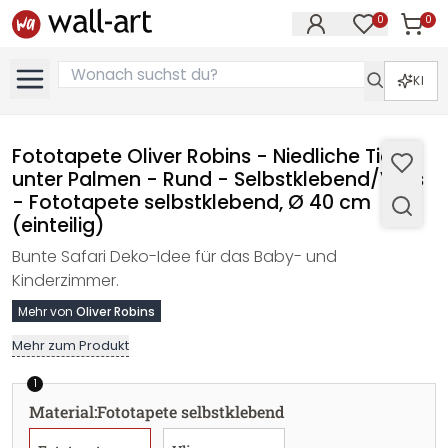
0
0
Artike
Artikel im M
KI
Fototapete Oliver Robins - Niedliche Tiere
unter Palmen - Rund - Selbstklebend/Vlies
- Fototapete selbstklebend, Ø 40 cm
(einteilig)
Bunte Safari Deko-Idee für das Baby- und
Kinderzimmer.
Mehr von
Oliver Robins
Mehr zum Produkt
1
Material
:
Fototapete selbstklebend