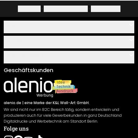
Impressum
·
Datenschutzerklärung
·
Widerrufsrecht
Hilfe
Kontakt
Service
Über uns
Gutscheine
Informationen
Fragen & Antworten
Klebe- und Montageanleitungen
AGB
Geschäftskunden
Material Übersicht
Impressum
Newsletter An-/Abmeldung
Versand & Zahlung
Sendungsverfolgung
Rücksendung
alenio.de
| eine Marke der K&L Wall-Art GmbH.
Wir sind nicht nur im B2C Bereich tätig, sondern entwickeln und
Widerrufsrecht
produzieren auch für viele Gewerbekunden in ganz Deutschland
Datenschutzerklärung
Digitaldrucke und Werbetechnik am Standort Berlin.
Folge uns
Gewährleistung