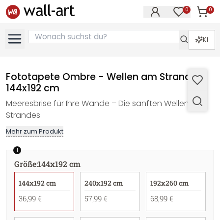
0
0
Artike
Artikel im M
KI
Fototapete Ombre - Wellen am Strand -
144x192 cm
Meeresbrise für Ihre Wände – Die sanften Wellen des
Strandes
Mehr zum Produkt
1
Größe
:
144x192 cm
144x192 cm
240x192 cm
192x260 cm
36,99 €
57,99 €
68,99 €