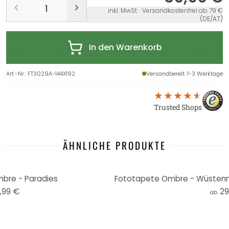
inkl. MwSt. · Versandkostenfrei ab 79 €
(DE/AT)
In den Warenkorb
Art.-Nr.
:
FT3029A-144X192
Versandbereit
: 1-3 Werktage
Trusted Shops
ÄHNLICHE PRODUKTE
bre - Paradies
,99 €
29
ab