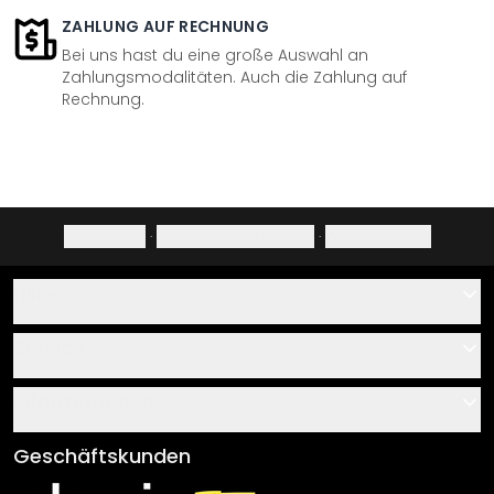
ZAHLUNG AUF RECHNUNG
Bei uns hast du eine große Auswahl an
Zahlungsmodalitäten. Auch die Zahlung auf
Rechnung.
Impressum
·
Datenschutzerklärung
·
Widerrufsrecht
Hilfe
Kontakt
Service
Über uns
Gutscheine
Informationen
Fragen & Antworten
Klebe- und Montageanleitungen
AGB
Geschäftskunden
Material Übersicht
Impressum