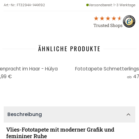
Art.-Nr.
:
FT3294A-144X192
Versandbereit
: 1-3 Werktage
Trusted Shops
ÄHNLICHE PRODUKTE
enpracht im Haar - Hülya
Fototapete Schmetterlingsf
,99 €
47
ab
Beschreibung
Vlies-Fototapete mit moderner Grafik und
femininer Ruhe