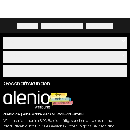
Impressum
·
Datenschutzerklärung
·
Widerrufsrecht
Hilfe
Kontakt
Service
Über uns
Gutscheine
Informationen
Fragen & Antworten
Klebe- und Montageanleitungen
AGB
Geschäftskunden
Material Übersicht
Impressum
Newsletter An-/Abmeldung
Versand & Zahlung
Sendungsverfolgung
Rücksendung
alenio.de
| eine Marke der K&L Wall-Art GmbH.
Wir sind nicht nur im B2C Bereich tätig, sondern entwickeln und
Widerrufsrecht
produzieren auch für viele Gewerbekunden in ganz Deutschland