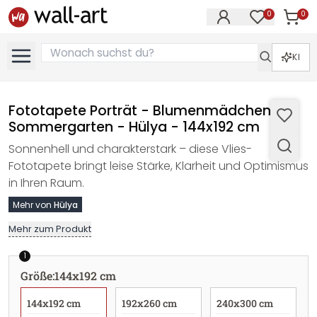
0
0
Artike
Artikel im M
KI
Fototapete Porträt - Blumenmädchen im
Sommergarten - Hülya - 144x192 cm
Sonnenhell und charakterstark – diese Vlies-
Fototapete bringt leise Stärke, Klarheit und Optimismus
in Ihren Raum.
Mehr von
Hülya
Mehr zum Produkt
1
Größe
:
144x192 cm
144x192 cm
192x260 cm
240x300 cm