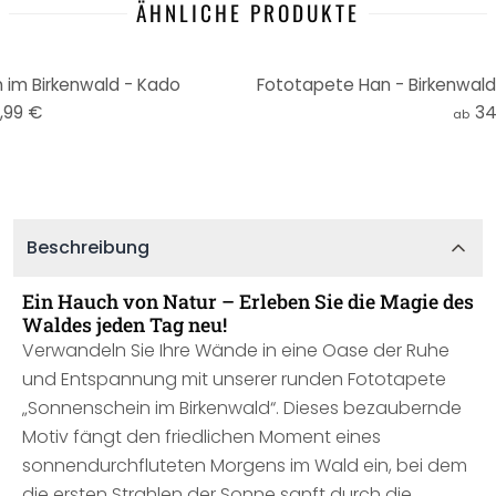
ÄHNLICHE PRODUKTE
 im Birkenwald - Kado
Fototapete Han - Birkenwald 
,99 €
34
ab
Beschreibung
Ein Hauch von Natur – Erleben Sie die Magie des
Waldes jeden Tag neu!
Verwandeln Sie Ihre Wände in eine Oase der Ruhe
und Entspannung mit unserer runden Fototapete
„Sonnenschein im Birkenwald“. Dieses bezaubernde
Motiv fängt den friedlichen Moment eines
sonnendurchfluteten Morgens im Wald ein, bei dem
die ersten Strahlen der Sonne sanft durch die