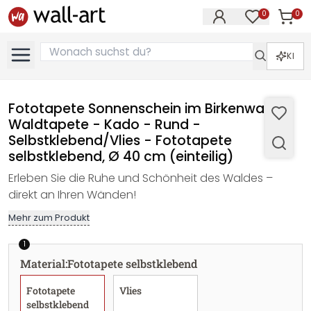
0
0
Artike
Artikel im M
KI
Fototapete Sonnenschein im Birkenwald -
Waldtapete - Kado - Rund -
Selbstklebend/Vlies - Fototapete
selbstklebend, Ø 40 cm (einteilig)
Erleben Sie die Ruhe und Schönheit des Waldes –
direkt an Ihren Wänden!
Mehr zum Produkt
1
Material
:
Fototapete selbstklebend
Fototapete
Vlies
selbstklebend