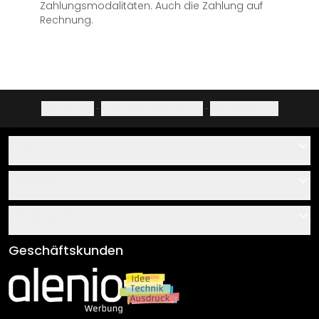
Zahlungsmodalitäten. Auch die Zahlung auf
Rechnung.
Impressum
·
Datenschutzerklärung
·
Widerrufsrecht
Hilfe
Kontakt
Service
Über uns
Gutscheine
Informationen
Fragen & Antworten
Klebe- und Montageanleitungen
AGB
Geschäftskunden
Material Übersicht
Impressum
Newsletter An-/Abmeldung
Versand & Zahlung
Sendungsverfolgung