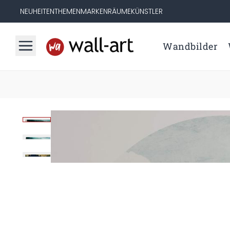
NEUHEITEN
THEMEN
MARKEN
RÄUME
KÜNSTLER
Wandbilder