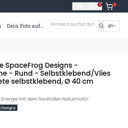
0
Artikel i
0
Artikel im Merk
n
Dein Foto auf...
KI
e SpaceFrog Designs -
e - Rund - Selbstklebend/Vlies
ete selbstklebend, Ø 40 cm
 Energie mit dem friedvollen Naturmotiv!
 Designs