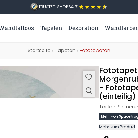
TRUSTED SHOPS
4.51
Wandtattoos
Tapeten
Dekoration
Wandfarbe
Startseite
Tapeten
Fototapeten
/
/
Fototapet
Morgenruh
- Fototap
(einteilig)
Tanken Sie neue
Mehr von
SpaceFrog
Mehr zum Produkt