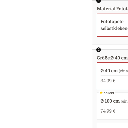
1
Material
:
Fotot
Fototapete
selbstkleben
2
Größe
:
Ø 40 cm 
Ø 40 cm
(eint
34,99 €
★
beliebt
Ø 100 cm
(ein
74,99 €