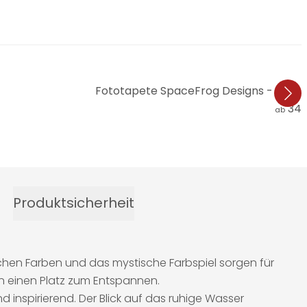
Fototapete SpaceFrog Designs - In den
34,
ab
Produktsicherheit
schen Farben und das mystische Farbspiel sorgen für
n einen Platz zum Entspannen.
inspirierend. Der Blick auf das ruhige Wasser