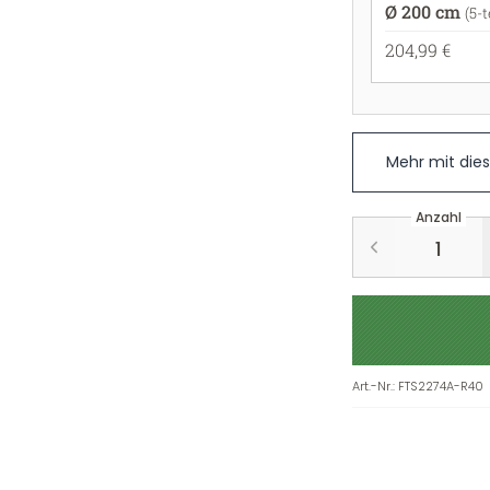
Ø 200 cm
(5-t
204,99 €
Mehr mit die
Anzahl
Art.-Nr.
:
FTS2274A-R40