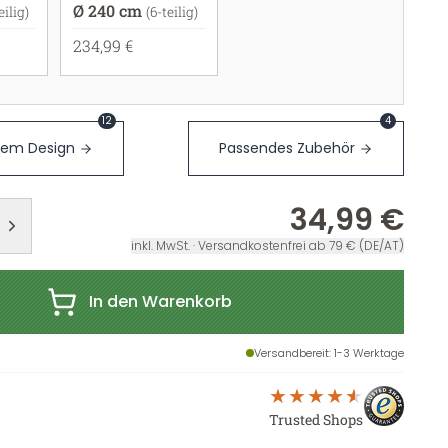
Ø 240 cm
eilig)
(6-teilig)
234,99 €
12
4
sem Design
Passendes Zubehör
34,99 €
inkl. MwSt. · Versandkostenfrei ab 79 € (DE/AT)
In den Warenkorb
Versandbereit
: 1-3 Werktage
Trusted Shops