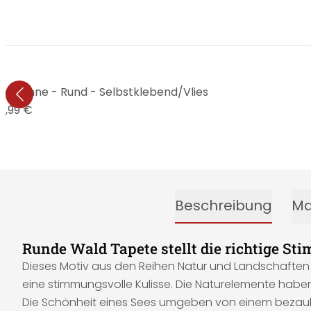
a Sonne - Rund - Selbstklebend/Vlies
4,99 €
Beschreibung
Ma
Runde Wald Tapete stellt die richtige S
Dieses Motiv aus den Reihen Natur und Landschaften z
eine stimmungsvolle Kulisse. Die Naturelemente hab
Die Schönheit eines Sees umgeben von einem bezaubern