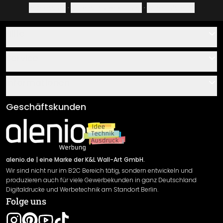
Impressum
·
Datenschutzerklärung
·
Widerrufsrecht
Hilfe
Kontakt
Service
Über uns
Gutscheine
Informationen
Fragen & Antworten
Klebe- und Montageanleitungen
AGB
Geschäftskunden
Material Übersicht
Impressum
Newsletter An-/Abmeldung
Versand & Zahlung
Sendungsverfolgung
Rücksendung
alenio.de
| eine Marke der K&L Wall-Art GmbH.
Wir sind nicht nur im B2C Bereich tätig, sondern entwickeln und
Widerrufsrecht
produzieren auch für viele Gewerbekunden in ganz Deutschland
Datenschutzerklärung
Digitaldrucke und Werbetechnik am Standort Berlin.
Folge uns
Gewährleistung