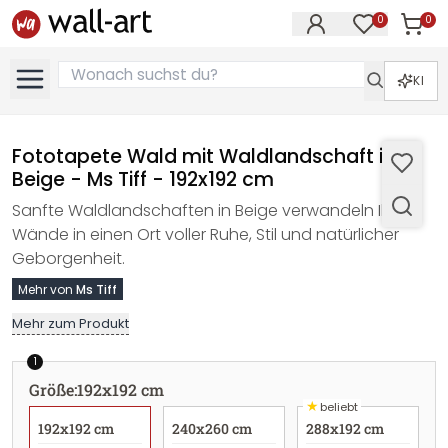
0
0
Artike
Artikel im M
KI
Fototapete Wald mit Waldlandschaft in
Beige - Ms Tiff - 192x192 cm
Sanfte Waldlandschaften in Beige verwandeln Ihre
Wände in einen Ort voller Ruhe, Stil und natürlicher
Geborgenheit.
Mehr von
Ms Tiff
Mehr zum Produkt
1
Größe
:
192x192 cm
★
beliebt
192x192 cm
240x260 cm
288x192 cm