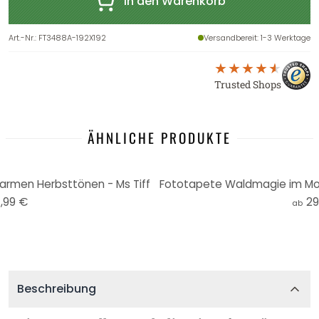
In den Warenkorb
Art.-Nr.
:
FT3488A-192X192
Versandbereit
: 1-3 Werktage
Trusted Shops
ÄHNLICHE PRODUKTE
rmen Herbsttönen - Ms Tiff
,99 €
29
ab
Beschreibung