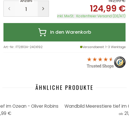
142,99 €
Anzahl
124,99 €
inkl. MwSt. · Kostenfreier Versand (DE/AT)
In den Warenkorb
Art.-Nr.
:
FT2813A-240X192
Versandbereit
: 1-3 Werktage
Trusted Shops
ÄHNLICHE PRODUKTE
ef im Ozean - Oliver Robins
,99 €
21
ab