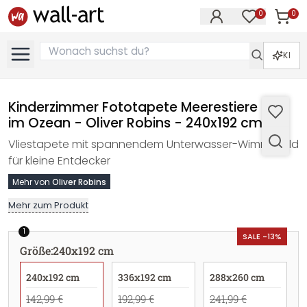
0
0
Artike
Artikel im M
KI
Kinderzimmer Fototapete Meerestiere tief
im Ozean - Oliver Robins - 240x192 cm
Vliestapete mit spannendem Unterwasser-Wimmelbild
für kleine Entdecker
Mehr von
Oliver Robins
Mehr zum Produkt
1
SALE -13%
Größe
:
240x192 cm
240x192 cm
336x192 cm
288x260 cm
142,99 €
192,99 €
241,99 €