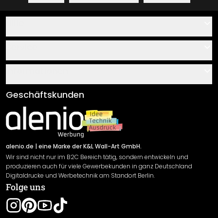
Hilfe
Kontakt
Service
Über uns
Gutscheine
Informationen
Fragen & Antworten
Klebe- und Montageanleitungen
AGB
Geschäftskunden
Material Übersicht
Impressum
Newsletter An-/Abmeldung
Versand & Zahlung
Sendungsverfolgung
Rücksendung
alenio.de
| eine Marke der K&L Wall-Art GmbH.
Wir sind nicht nur im B2C Bereich tätig, sondern entwickeln und
Widerrufsrecht
produzieren auch für viele Gewerbekunden in ganz Deutschland
Datenschutzerklärung
Digitaldrucke und Werbetechnik am Standort Berlin.
Folge uns
Gewährleistung
Leistungserklärung / CE-Zeichen