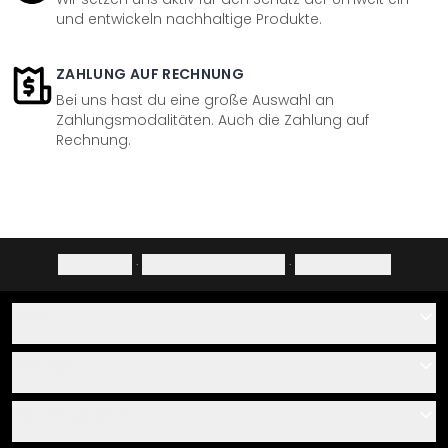
und entwickeln nachhaltige Produkte.
ZAHLUNG AUF RECHNUNG
Bei uns hast du eine große Auswahl an
Zahlungsmodalitäten. Auch die Zahlung auf
Rechnung.
Impressum
·
Datenschutzerklärung
·
Widerrufsrecht
Hilfe
Kontakt
Service
Über uns
Gutscheine
Informationen
Fragen & Antworten
Klebe- und Montageanleitungen