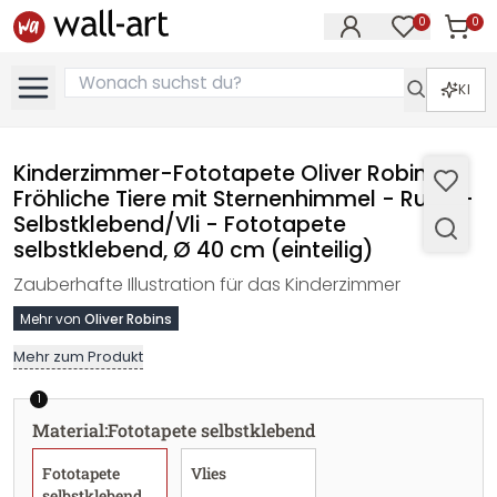
0
0
Artike
Artikel im M
KI
Kinderzimmer-Fototapete Oliver Robins -
Fröhliche Tiere mit Sternenhimmel - Rund -
Selbstklebend/Vli - Fototapete
selbstklebend, Ø 40 cm (einteilig)
Zauberhafte Illustration für das Kinderzimmer
Mehr von
Oliver Robins
Mehr zum Produkt
1
Material
:
Fototapete selbstklebend
Fototapete
Vlies
selbstklebend