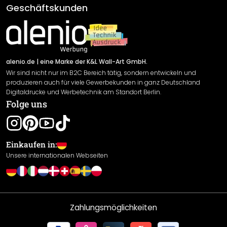
AGB
Geschäftskunden
Material Übersicht
Impressum
Newsletter An-/Abmeldung
Versand & Zahlung
Sendungsverfolgung
Rücksendung
alenio.de
| eine Marke der K&L Wall-Art GmbH.
Wir sind nicht nur im B2C Bereich tätig, sondern entwickeln und
Widerrufsrecht
produzieren auch für viele Gewerbekunden in ganz Deutschland
Datenschutzerklärung
Digitaldrucke und Werbetechnik am Standort Berlin.
Folge uns
Gewährleistung
Leistungserklärung / CE-Zeichen
Cookie Einstellungen
Einkaufen in:
Unsere internationalen Webseiten
Zahlungsmöglichkeiten