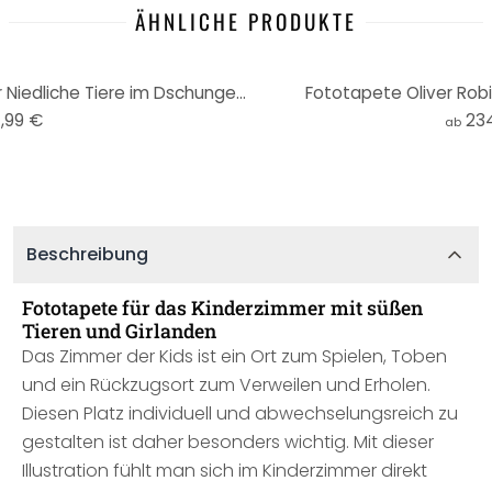
ÄHNLICHE PRODUKTE
Fototapete fürs Kinderzimmer Niedliche Tiere im Dschungel - Oliver Robins - Rund - Selbstklebend/Vli
Fototapete Oliver Rob
,99 €
23
ab
Beschreibung
Fototapete für das Kinderzimmer mit süßen
Tieren und Girlanden
Das Zimmer der Kids ist ein Ort zum Spielen, Toben
und ein Rückzugsort zum Verweilen und Erholen.
Diesen Platz individuell und abwechselungsreich zu
gestalten ist daher besonders wichtig. Mit dieser
Illustration fühlt man sich im Kinderzimmer direkt